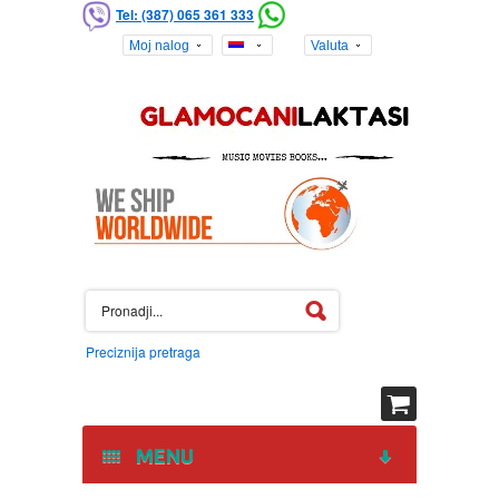
Tel: (387) 065 361 333
Moj nalog
Valuta
Preciznija pretraga
MENU