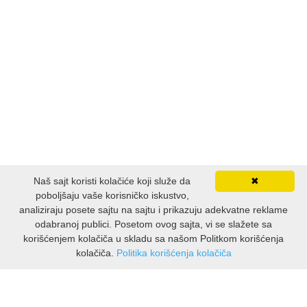
PUBLICISTIKA
PUTOPISI
STRIP
TEORIJE ZAVERE
TINEJDŽ
Naš sajt koristi kolačiće koji služe da
✖
TRILERI
poboljšaju vaše korisničko iskustvo,
analiziraju posete sajtu na sajtu i prikazuju adekvatne reklame
odabranoj publici. Posetom ovog sajta, vi se slažete sa
UMETNOST
korišćenjem kolačiča u skladu sa našom Politkom korišćenja
kolačiča.
Politika korišćenja kolačiča
INFORMACIJE
O nama