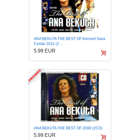
FANTASTIKA
HOROR
INTERNET I RAČUNARI
ANA BEKUTA THE BEST OF Koncert Sava
Centar 2011 (2…
5.99 EUR
ISTORIJSKI
KLASICI
KNJIGE ZA DECU
KOMEDIJA
KRIMINALISTIČKI
ANA BEKUTA THE BEST OF 2008 (2CD)
5.99 EUR
KUVARI