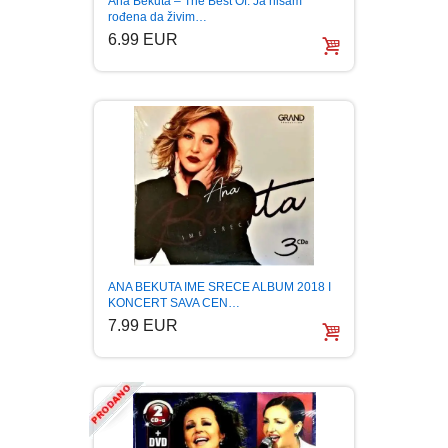
Ana Bekuta – The Best Of: Ja nisam
rođena da živim…
BOJANKE ZA ODRASLE
PAVLODERM
6.99 EUR
CIKLIT
PAVLOVICA KREMA
DRAMA
100% PRIRODNO
DRUSTVENA IGRA
DUH I TELO
ANA BEKUTA IME SRECE ALBUM 2018 I
EDUKATIVNI
KONCERT SAVA CEN…
7.99 EUR
EROTSKI
ESEJISTIKA