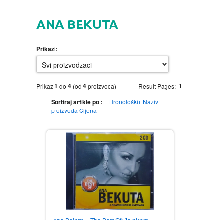
HOME
ANA BEKUTA
DVD
Prikazi:
MOVIES DVD
GADGETI
MUSIC DVD
MTEL PREPAID SIM CARD
GIFT CODE
1
4
4
1
Prikaz
do
(od
proizvoda)
Result Pages:
Sortiraj artikle po :
Hronološki+
Naziv
SLANJE PAKETA
KNJIGE
proizvoda
Cijena
AUTOBIOGRAFIJA
MUZIKA
AVANTURISTIČKI
NARODNA
NEGA TELA
BIOGRAFIJA
ZABAVNA
BECUTAN
BOJANKE
DJECIJA
HRANA I PICE