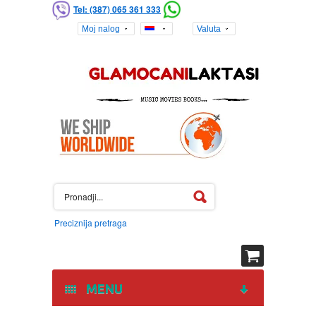
Tel: (387) 065 361 333
Moj nalog
Valuta
Preciznija pretraga
MENU