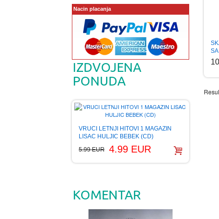
Nacin placanja
SK
SA
1
IZDVOJENA
PONUDA
Resul
VRUCI LETNJI HITOVI 1 MAGAZIN
LISAC HULJIC BEBEK (CD)
4.99 EUR
5.99 EUR
KOMENTAR