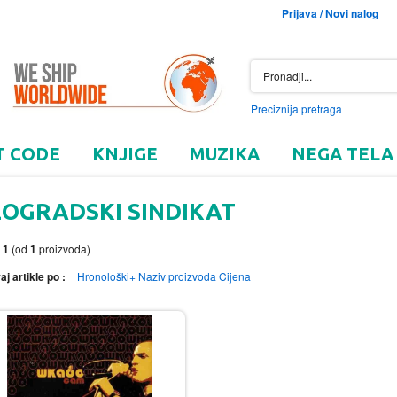
Prijava
/
Novi nalog
Preciznija pretraga
T CODE
KNJIGE
MUZIKA
NEGA TELA
EOGRADSKI SINDIKAT
1
1
o
(od
proizvoda)
aj artikle po :
Hronološki+
Naziv proizvoda
Cijena