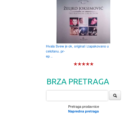
Hvala Svew je ok, original i zapakovano u
celofanu. pr-
ep ..
BRZA PRETRAGA
Pretraga prodavnice
Napredna pretraga