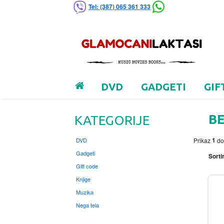
Tel: (387) 065 361 333
DVD
GADGETI
GIF
B
KATEGORIJE
1
DVD
Prikaz
d
Gadgeti
Sortir
Gift code
Knjige
Muzika
Nega tela