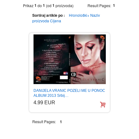
1
1
1
1
Prikaz
do
(od
proizvoda)
Result Pages:
MOVIES DVD
GADGETI
Sortiraj artikle po :
Hronološki+
Naziv
proizvoda
Cijena
MUSIC DVD
MTEL PREPAID SIM CARD
GIFT CODE
SLANJE PAKETA
KNJIGE
AUTOBIOGRAFIJA
MUZIKA
AVANTURISTIČKI
NARODNA
NEGA TELA
DANIJELA VRANIC POZELI ME U PONOC
BIOGRAFIJA
ZABAVNA
BECUTAN
ALBUM 2013 Srbij…
4.99 EUR
BOJANKE
DJECIJA
HRANA I PICE
Result Pages:
1
BOJANKE ZA ODRASLE
PAVLODERM