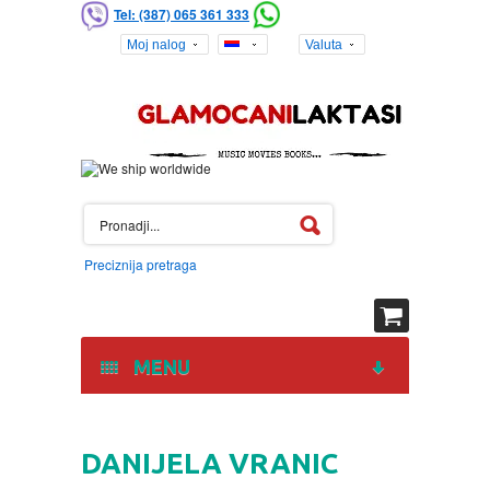
Tel: (387) 065 361 333
Moj nalog
Valuta
Preciznija pretraga
MENU
HOME
DANIJELA VRANIC
DVD