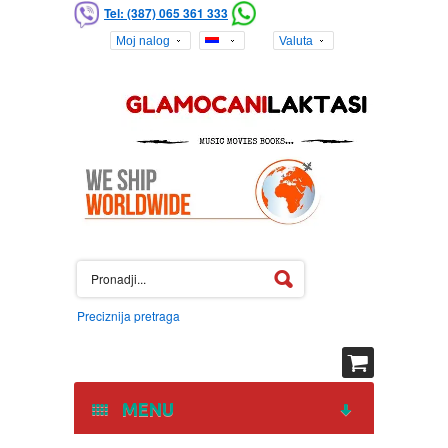
Tel: (387) 065 361 333
Moj nalog
Valuta
Preciznija pretraga
MENU