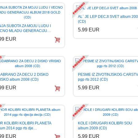
AL` JE LEP DECJI SVET album 20
(CD)
NJA SUBOTA ZA MOJU LUDU I
5.99 EUR
CNO MLADU GENERACIJU…
.99 EUR
ABRANO ZA DECU 2 DISKO
PESME IZ ZIVOTINJSKOG CARSTV
ISKO album 2008 (CD)
pgp rts 2012 (CD)
.99 EUR
5.99 EUR
R KOLIBRI KOLIBRI PLANETA
KOLE I DRUGARI KOLIBRI SOU
bum 2014 pgp rts dje…
album 2009 (CD)
.99 EUR
5.99 EUR