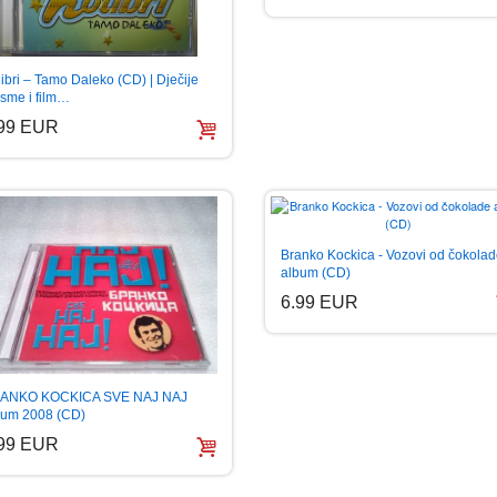
ibri – Tamo Daleko (CD) | Dječije
esme i film…
.99 EUR
Branko Kockica - Vozovi od čokola
album (CD)
6.99 EUR
ANKO KOCKICA SVE NAJ NAJ
bum 2008 (CD)
.99 EUR