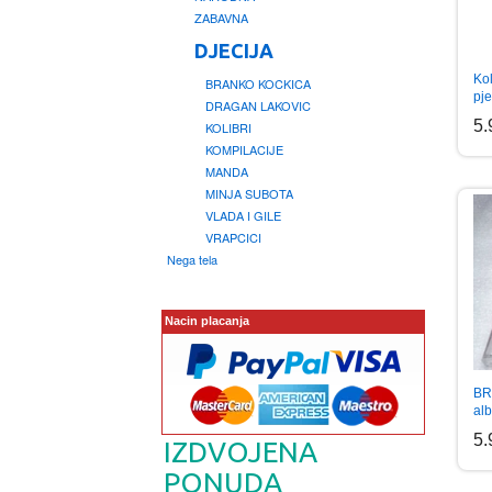
ZABAVNA
DJECIJA
Kol
BRANKO KOCKICA
pj
DRAGAN LAKOVIC
5
KOLIBRI
KOMPILACIJE
MANDA
MINJA SUBOTA
VLADA I GILE
VRAPCICI
Nega tela
Nacin placanja
BR
al
5
IZDVOJENA
PONUDA