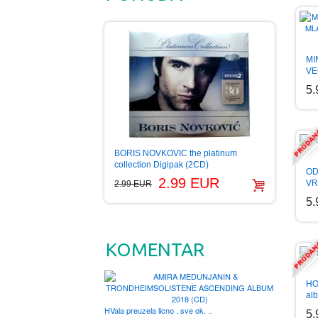
MI
VE
5
BORIS NOVKOVIC the platinum
collection Digipak (2CD)
OD
2.99 EUR
VR
2.99 EUR
5
KOMENTAR
HO
al
HVala preuzela licno . sve ok. ..
5