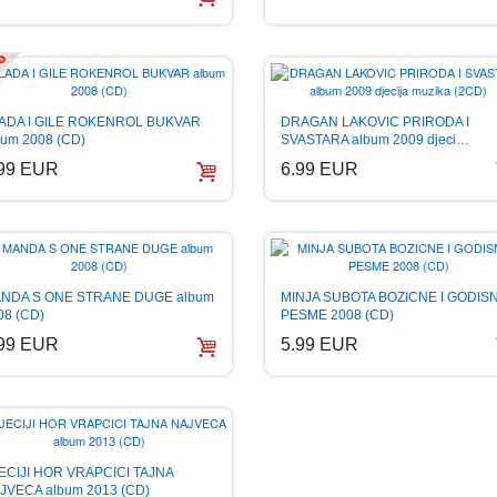
ADA I GILE ROKENROL BUKVAR
DRAGAN LAKOVIC PRIRODA I
bum 2008 (CD)
SVASTARA album 2009 djeci…
.99 EUR
6.99 EUR
NDA S ONE STRANE DUGE album
MINJA SUBOTA BOZICNE I GODIS
08 (CD)
PESME 2008 (CD)
.99 EUR
5.99 EUR
ECIJI HOR VRAPCICI TAJNA
JVECA album 2013 (CD)