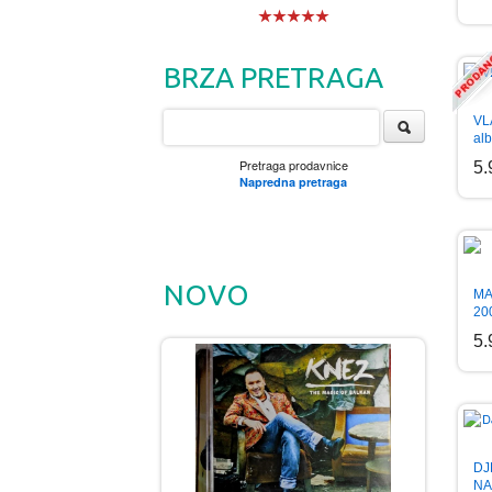
BRZA PRETRAGA
VL
al
Pretraga prodavnice
5
Napredna pretraga
NOVO
MA
20
5
DJ
NA