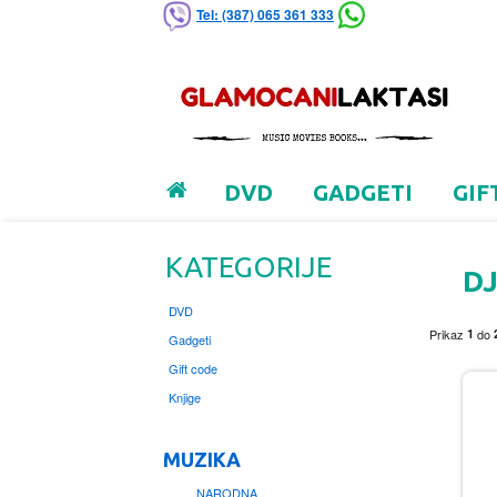
Tel: (387) 065 361 333
DVD
GADGETI
GIF
KATEGORIJE
DJ
DVD
Prikaz
1
do
Gadgeti
Gift code
Knjige
MUZIKA
NARODNA