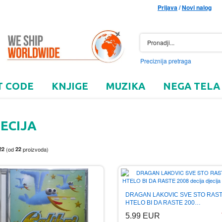
Prijava
/
Novi nalog
Preciznija pretraga
T CODE
KNJIGE
MUZIKA
NEGA TELA
ECIJA
22
(od
22
proizvoda)
DRAGAN LAKOVIC SVE STO RAS
HTELO BI DA RASTE 200…
5.99 EUR