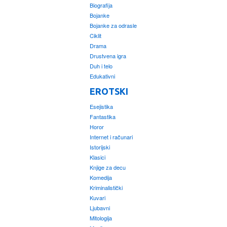
Biografija
Bojanke
Bojanke za odrasle
Ciklit
Drama
Drustvena igra
Duh i telo
Edukativni
EROTSKI
Esejistika
Fantastika
Horor
Internet i računari
Istorijski
Klasici
Knjige za decu
Komedija
Kriminalistički
Kuvari
Ljubavni
Mitologija