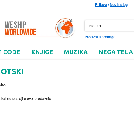
Prijava
/
Novi nalog
Preciznija pretraga
T CODE
KNJIGE
MUZIKA
NEGA TELA
ROTSKI
tikal ne postoji u ovoj prodavnici