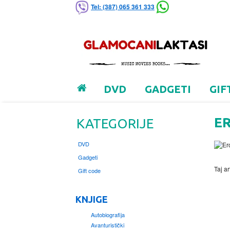
Tel: (387) 065 361 333
DVD
GADGETI
GIF
E
KATEGORIJE
DVD
Gadgeti
Taj ar
Gift code
KNJIGE
Autobiografija
Avanturistički