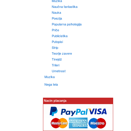
Muzika
Naučna fantastika
Nauka
Poezija
Popularna psihologija
Priče
Publicistika
Putopisi
Strip
Teorije zavere
Tinejdž
Trileri
Umetnost
Muzika
Nega tela
Nacin placanja