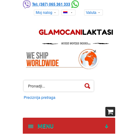
Tel: (387) 065 361 333
Moj nalog
Valuta
Preciznija pretraga
MENU