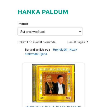
HOME
HANKA PALDUM
DVD
Prikazi:
MOVIES DVD
GADGETI
MUSIC DVD
MTEL PREPAID SIM CARD
GIFT CODE
1
3
3
1
Prikaz
do
(od
proizvoda)
Result Pages:
Sortiraj artikle po :
Hronološki+
Naziv
SLANJE PAKETA
KNJIGE
proizvoda
Cijena
AUTOBIOGRAFIJA
MUZIKA
AVANTURISTIČKI
NARODNA
NEGA TELA
BIOGRAFIJA
ZABAVNA
BECUTAN
BOJANKE
DJECIJA
HRANA I PICE