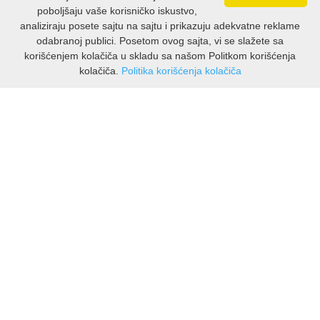
poboljšaju vaše korisničko iskustvo,
PUBLICISTIKA
analiziraju posete sajtu na sajtu i prikazuju adekvatne reklame
odabranoj publici. Posetom ovog sajta, vi se slažete sa
PUTOPISI
korišćenjem kolačiča u skladu sa našom Politkom korišćenja
kolačiča.
Politika korišćenja kolačiča
INFORMACIJE
STRIP
O nama
TEORIJE ZAVERE
Isporuka & povrati
O privatnosti
TINEJDŽ
Pravila koristenja
TRILERI
PODRSKA KUPCIMA
UMETNOST
Kontakti Viber
Kontakti WhatsApp
Povrati
🔹 NAJNOVIJE U PONUDI – PRIKAŽI SVE