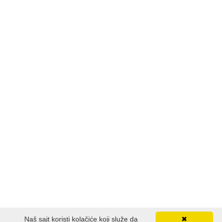
LJUBAVNI
MITOLOGIJA
MUZIKA
NAUČNA FANTASTIKA
NAUKA
POEZIJA
POPULARNA PSIHOLOGIJA
PRIČE
Naš sajt koristi kolačiće koji služe da
✖