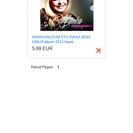
FANTASTIKA
HOROR
INTERNET I RAČUNARI
HANKA PALDUM STO SVAKA ZENA
SANJA album 2013 hayat…
5.99 EUR
ISTORIJSKI
Result Pages:
1
KLASICI
KNJIGE ZA DECU
KOMEDIJA
KRIMINALISTIČKI
KUVARI