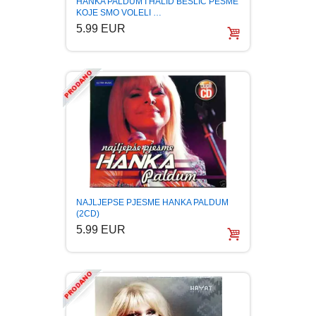
HANKA PALDUM I HALID BESLIC PESME
KOJE SMO VOLELI …
BOJANKE ZA ODRASLE
PAVLODERM
5.99 EUR
CIKLIT
PAVLOVICA KREMA
DRAMA
100% PRIRODNO
DRUSTVENA IGRA
DUH I TELO
NAJLJEPSE PJESME HANKA PALDUM
EDUKATIVNI
(2CD)
5.99 EUR
EROTSKI
ESEJISTIKA