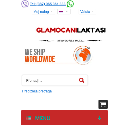
Tel: (387) 065 361 333
Moj nalog
Valuta
Preciznija pretraga
MENU