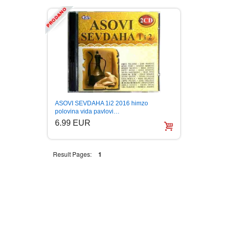
BOJANKE ZA ODRASLE
PAVLODERM
CIKLIT
PAVLOVICA KREMA
DRAMA
100% PRIRODNO
DRUSTVENA IGRA
ASOVI SEVDAHA 1i2 2016 himzo
polovina vida pavlovi…
6.99 EUR
DUH I TELO
Result Pages:
1
EDUKATIVNI
EROTSKI
ESEJISTIKA