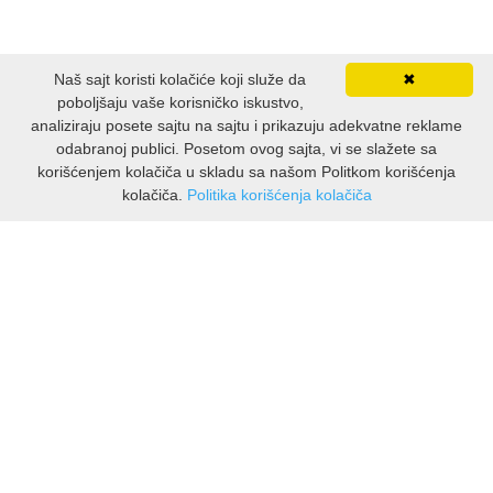
LJUBAVNI
Naš sajt koristi kolačiće koji služe da
✖
poboljšaju vaše korisničko iskustvo,
MITOLOGIJA
analiziraju posete sajtu na sajtu i prikazuju adekvatne reklame
odabranoj publici. Posetom ovog sajta, vi se slažete sa
MUZIKA
korišćenjem kolačiča u skladu sa našom Politkom korišćenja
kolačiča.
Politika korišćenja kolačiča
INFORMACIJE
NAUČNA FANTASTIKA
O nama
NAUKA
Isporuka & povrati
O privatnosti
POEZIJA
Pravila koristenja
POPULARNA PSIHOLOGIJA
PODRSKA KUPCIMA
PRIČE
Kontakti Viber