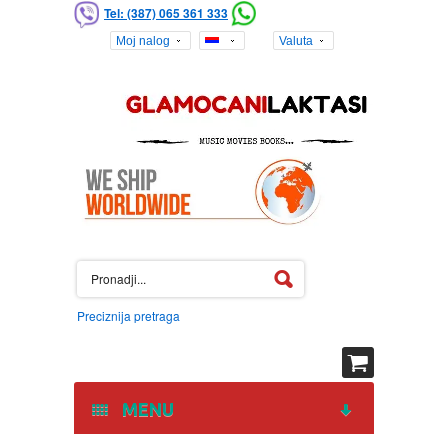
Tel: (387) 065 361 333
Moj nalog
Valuta
Preciznija pretraga
MENU