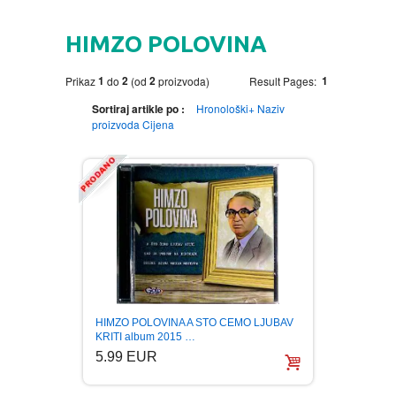
HOME
HIMZO POLOVINA
DVD
1
2
2
1
Prikaz
do
(od
proizvoda)
Result Pages:
MOVIES DVD
GADGETI
Sortiraj artikle po :
Hronološki+
Naziv
proizvoda
Cijena
MUSIC DVD
MTEL PREPAID SIM CARD
GIFT CODE
SLANJE PAKETA
KNJIGE
AUTOBIOGRAFIJA
MUZIKA
AVANTURISTIČKI
NARODNA
NEGA TELA
HIMZO POLOVINA A STO CEMO LJUBAV
BIOGRAFIJA
ZABAVNA
BECUTAN
KRITI album 2015 …
5.99 EUR
BOJANKE
DJECIJA
HRANA I PICE