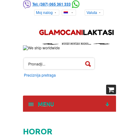
Tel: (387) 065 361 333
Moj nalog
Valuta
Preciznija pretraga
MENU
HOME
HOROR
DVD