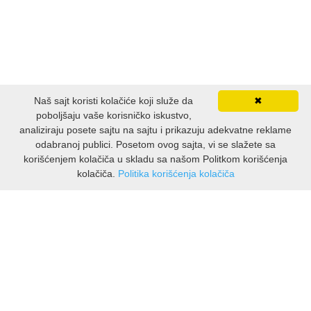
INTERNET I RAČUNARI
ISTORIJSKI
Naš sajt koristi kolačiće koji služe da
✖
KLASICI
poboljšaju vaše korisničko iskustvo,
analiziraju posete sajtu na sajtu i prikazuju adekvatne reklame
KNJIGE ZA DECU
odabranoj publici. Posetom ovog sajta, vi se slažete sa
korišćenjem kolačiča u skladu sa našom Politkom korišćenja
kolačiča.
Politika korišćenja kolačiča
KOMEDIJA
INFORMACIJE
KRIMINALISTIČKI
O nama
Isporuka & povrati
KUVARI
O privatnosti
Pravila koristenja
LJUBAVNI