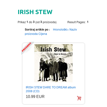
HOME
IRISH STEW
DVD
1
3
3
1
Prikaz
do
(od
proizvoda)
Result Pages:
MOVIES DVD
GADGETI
Sortiraj artikle po :
Hronološki+
Naziv
proizvoda
Cijena
MUSIC DVD
MTEL PREPAID SIM CARD
GIFT CODE
SLANJE PAKETA
KNJIGE
AUTOBIOGRAFIJA
MUZIKA
AVANTURISTIČKI
NARODNA
NEGA TELA
IRISH STEW DARE TO DREAM album
BIOGRAFIJA
ZABAVNA
BECUTAN
2008 (CD)
10.99 EUR
BOJANKE
DJECIJA
HRANA I PICE