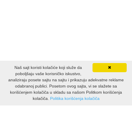
LJUBAVNI
MITOLOGIJA
MUZIKA
NAUČNA FANTASTIKA
Naš sajt koristi kolačiće koji služe da
✖
poboljšaju vaše korisničko iskustvo,
NAUKA
analiziraju posete sajtu na sajtu i prikazuju adekvatne reklame
odabranoj publici. Posetom ovog sajta, vi se slažete sa
POEZIJA
korišćenjem kolačiča u skladu sa našom Politkom korišćenja
kolačiča.
Politika korišćenja kolačiča
INFORMACIJE
POPULARNA PSIHOLOGIJA
O nama
PRIČE
Isporuka & povrati