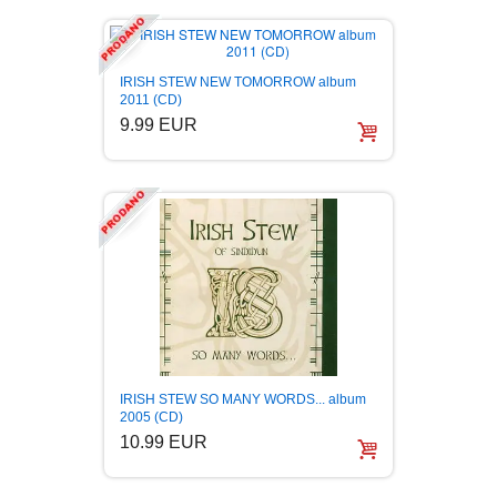
BOJANKE ZA ODRASLE
PAVLODERM
IRISH STEW NEW TOMORROW album
2011 (CD)
CIKLIT
PAVLOVICA KREMA
9.99 EUR
DRAMA
100% PRIRODNO
DRUSTVENA IGRA
DUH I TELO
EDUKATIVNI
EROTSKI
IRISH STEW SO MANY WORDS... album
2005 (CD)
10.99 EUR
ESEJISTIKA