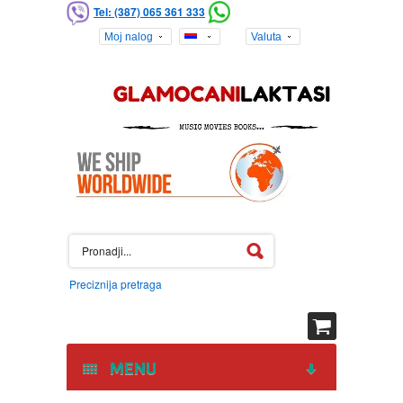
Tel: (387) 065 361 333
Moj nalog
Valuta
Preciznija pretraga
MENU