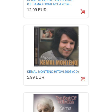
KEMAL MONTENO 50 ORIGINAL
PJESAMA KOMPILACIJA 2014…
BOJANKE ZA ODRASLE
PAVLODERM
12.99 EUR
CIKLIT
PAVLOVICA KREMA
DRAMA
100% PRIRODNO
DRUSTVENA IGRA
DUH I TELO
KEMAL MONTENO HITOVI 2005 (CD)
EDUKATIVNI
5.99 EUR
EROTSKI
ESEJISTIKA