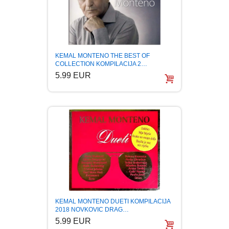
FANTASTIKA
HOROR
KEMAL MONTENO THE BEST OF
INTERNET I RAČUNARI
COLLECTION KOMPILACIJA 2…
5.99 EUR
ISTORIJSKI
KLASICI
KNJIGE ZA DECU
KOMEDIJA
KRIMINALISTIČKI
KEMAL MONTENO DUETI KOMPILACIJA
2018 NOVKOVIC DRAG…
5.99 EUR
KUVARI