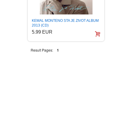
PUBLICISTIKA
KEMAL MONTENO STA JE ZIVOT ALBUM
PUTOPISI
2013 (CD)
5.99 EUR
STRIP
Result Pages:
1
TEORIJE ZAVERE
TINEJDŽ
TRILERI
UMETNOST