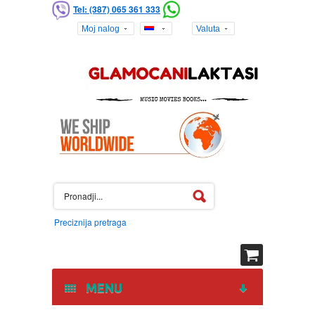
Tel: (387) 065 361 333
Moj nalog
Valuta
Preciznija pretraga
MENU