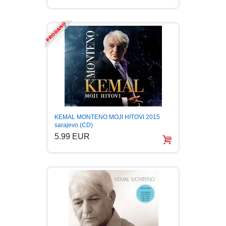
LJUBAVNI
MITOLOGIJA
MUZIKA
NAUČNA FANTASTIKA
KEMAL MONTENO MOJI HITOVI 2015
sarajevo (CD)
NAUKA
5.99 EUR
POEZIJA
POPULARNA PSIHOLOGIJA
PRIČE