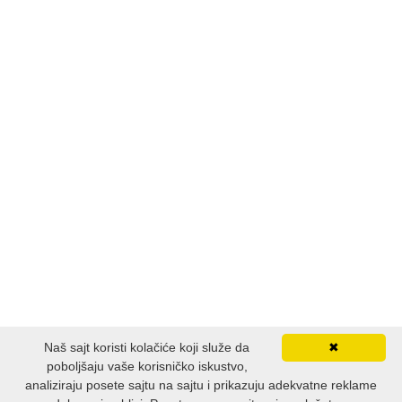
Naš sajt koristi kolačiće koji služe da
✖
poboljšaju vaše korisničko iskustvo,
analiziraju posete sajtu na sajtu i prikazuju adekvatne reklame