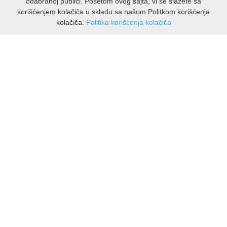
odabranoj publici. Posetom ovog sajta, vi se slažete sa
korišćenjem kolačiča u skladu sa našom Politkom korišćenja
kolačiča.
Politika korišćenja kolačiča
INFORMACIJE
O nama
Isporuka & povrati
O privatnosti
Pravila koristenja
PODRSKA KUPCIMA
Kontakti Viber
Kontakti WhatsApp
Povrati
🔹 NAJNOVIJE U PONUDI – PRIKAŽI SVE
MOJ NALOG