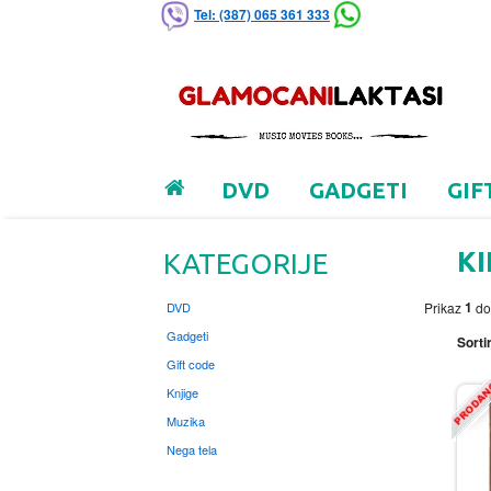
Tel: (387) 065 361 333
DVD
GADGETI
GIF
KI
KATEGORIJE
1
DVD
Prikaz
d
Gadgeti
Sortir
Gift code
Knjige
Muzika
Nega tela