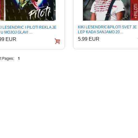
KIKI LESENDRIC&PILOTI SVET JE
KI LESENDRIC I PILOTI REKLA JE
LEP KADA SANJAMO 20…
 U MOJOJ GLAVI …
5.99 EUR
.99 EUR
t Pages:
1