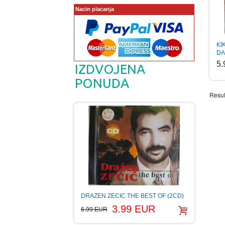
Nacin placanja
KI
DA
5
IZDVOJENA
PONUDA
Resul
DRAZEN ZECIC THE BEST OF (2CD)
3.99 EUR
6.99 EUR