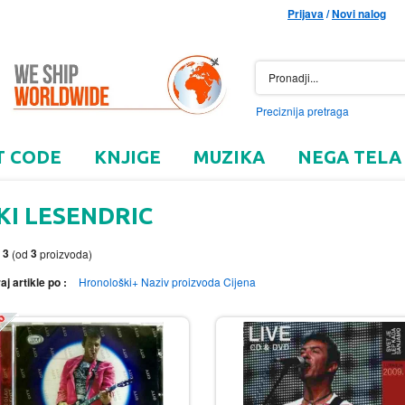
Prijava
/
Novi nalog
Preciznija pretraga
T CODE
KNJIGE
MUZIKA
NEGA TELA
KI LESENDRIC
3
3
o
(od
proizvoda)
aj artikle po :
Hronološki+
Naziv proizvoda
Cijena