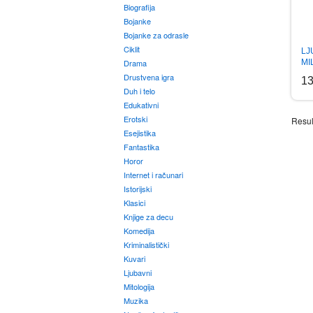
Biografija
Bojanke
Bojanke za odrasle
Ciklit
LJ
Drama
MI
Drustvena igra
1
Duh i telo
Edukativni
Erotski
Resul
Esejistika
Fantastika
Horor
Internet i računari
Istorijski
Klasici
Knjige za decu
Komedija
Kriminalistički
Kuvari
Ljubavni
Mitologija
Muzika