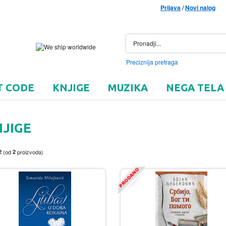
Prijava
/
Novi nalog
Preciznija pretraga
T CODE
KNJIGE
MUZIKA
NEGA TELA
JIGE
2
(od
2
proizvoda)