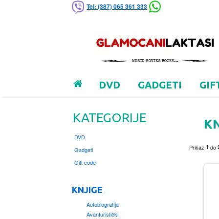
Tel: (387) 065 361 333
DVD
GADGETI
GIF
KATEGORIJE
KN
DVD
Prikaz
1
do
Gadgeti
Gift code
KNJIGE
Autobiografija
Avanturistički