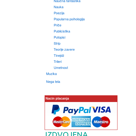
Naučna fantastika
Nauka
Poezija
Popularna psihologija
Priče
Publicistika
Putopisi
Strip
Teorije zavere
Tinejdž
Trileri
Umetnost
Muzika
Nega tela
Nacin placanja
IZDVOJENA