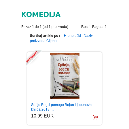
HOME
KOMEDIJA
DVD
1
1
1
1
Prikaz
do
(od
proizvoda)
Result Pages:
MOVIES DVD
GADGETI
Sortiraj artikle po :
Hronološki+
Naziv
proizvoda
Cijena
MUSIC DVD
MTEL PREPAID SIM CARD
GIFT CODE
SLANJE PAKETA
KNJIGE
AUTOBIOGRAFIJA
MUZIKA
AVANTURISTIČKI
NARODNA
NEGA TELA
Srbijo Bog ti pomogo Bojan Ljubenovic
BIOGRAFIJA
ZABAVNA
BECUTAN
knjiga 2018 …
10.99 EUR
BOJANKE
DJECIJA
HRANA I PICE