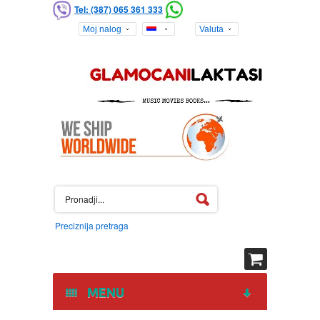
Tel: (387) 065 361 333
Moj nalog
Valuta
Preciznija pretraga
MENU