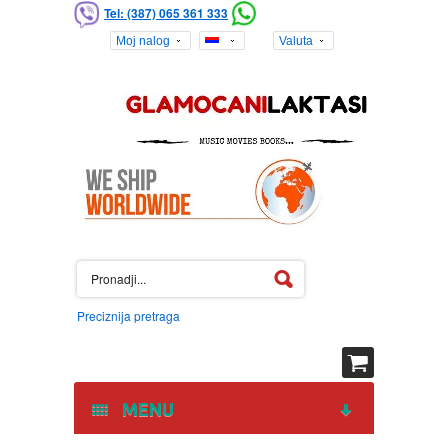
Tel: (387) 065 361 333
Moj nalog
Valuta
Preciznija pretraga
MENU