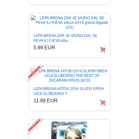
BOJANKE ZA ODRASLE
PAVLODERM
CIKLIT
PAVLOVICA KREMA
LEPA BRENA ZAR JE VAZNO DAL SE
PEVA ILI PJEVA albu…
DRAMA
100% PRIRODNO
5.99 EUR
DRUSTVENA IGRA
DUH I TELO
LEPA BRENA HITOVI 2016 SLATKI GREH
UDJI SLOBODNO T…
EDUKATIVNI
11.99 EUR
EROTSKI
ESEJISTIKA