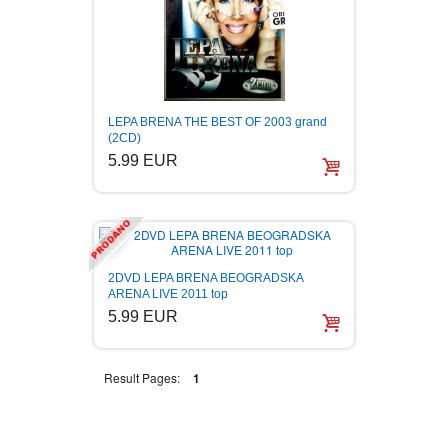
FANTASTIKA
HOROR
INTERNET I RAČUNARI
LEPA BRENA THE BEST OF 2003 grand
(2CD)
5.99 EUR
ISTORIJSKI
KLASICI
2DVD LEPA BRENA BEOGRADSKA
KNJIGE ZA DECU
ARENA LIVE 2011 top
5.99 EUR
KOMEDIJA
Result Pages:
1
KRIMINALISTIČKI
KUVARI