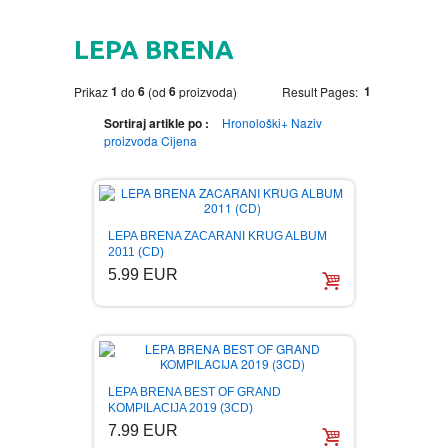
HOME
LEPA BRENA
DVD
1
6
6
1
Prikaz
do
(od
proizvoda)
Result Pages:
MOVIES DVD
GADGETI
Sortiraj artikle po :
Hronološki+
Naziv
proizvoda
Cijena
MUSIC DVD
MTEL PREPAID SIM CARD
GIFT CODE
SLANJE PAKETA
KNJIGE
LEPA BRENA ZACARANI KRUG ALBUM
2011 (CD)
5.99 EUR
AUTOBIOGRAFIJA
MUZIKA
AVANTURISTIČKI
NARODNA
NEGA TELA
BIOGRAFIJA
ZABAVNA
BECUTAN
LEPA BRENA BEST OF GRAND
KOMPILACIJA 2019 (3CD)
7.99 EUR
BOJANKE
DJECIJA
HRANA I PICE