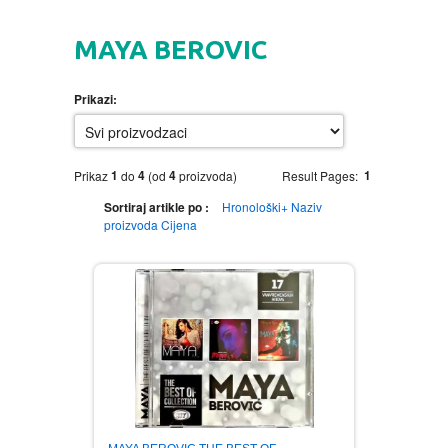
HOME
MAYA BEROVIC
DVD
Prikazi:
MOVIES DVD
GADGETI
MUSIC DVD
MTEL PREPAID SIM CARD
GIFT CODE
1
4
4
1
Prikaz
do
(od
proizvoda)
Result Pages:
Sortiraj artikle po :
Hronološki+
Naziv
SLANJE PAKETA
KNJIGE
proizvoda
Cijena
AUTOBIOGRAFIJA
MUZIKA
AVANTURISTIČKI
NARODNA
NEGA TELA
BIOGRAFIJA
ZABAVNA
BECUTAN
BOJANKE
DJECIJA
HRANA I PICE