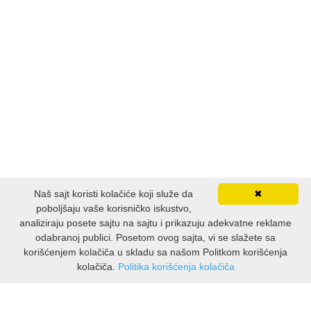
PUBLICISTIKA
PUTOPISI
STRIP
TEORIJE ZAVERE
TINEJDŽ
Naš sajt koristi kolačiće koji služe da
✖
TRILERI
poboljšaju vaše korisničko iskustvo,
analiziraju posete sajtu na sajtu i prikazuju adekvatne reklame
UMETNOST
odabranoj publici. Posetom ovog sajta, vi se slažete sa
korišćenjem kolačiča u skladu sa našom Politkom korišćenja
kolačiča.
Politika korišćenja kolačiča
INFORMACIJE