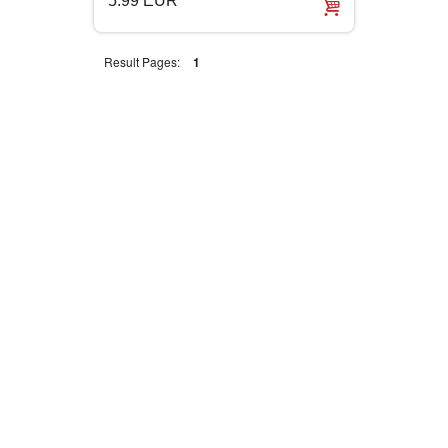
5.99 EUR
LJUBAVNI
Result Pages:
1
MITOLOGIJA
MUZIKA
NAUČNA FANTASTIKA
NAUKA
POEZIJA
POPULARNA PSIHOLOGIJA
PRIČE