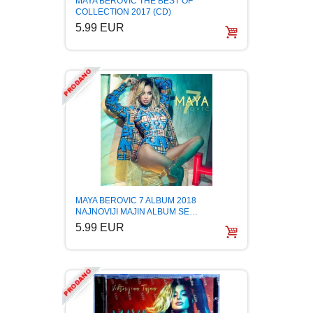
MAYA BEROVIC THE BEST OF
COLLECTION 2017 (CD)
BOJANKE ZA ODRASLE
PAVLODERM
5.99 EUR
CIKLIT
PAVLOVICA KREMA
DRAMA
100% PRIRODNO
DRUSTVENA IGRA
DUH I TELO
MAYA BEROVIC 7 ALBUM 2018
EDUKATIVNI
NAJNOVIJI MAJIN ALBUM SE…
5.99 EUR
EROTSKI
ESEJISTIKA