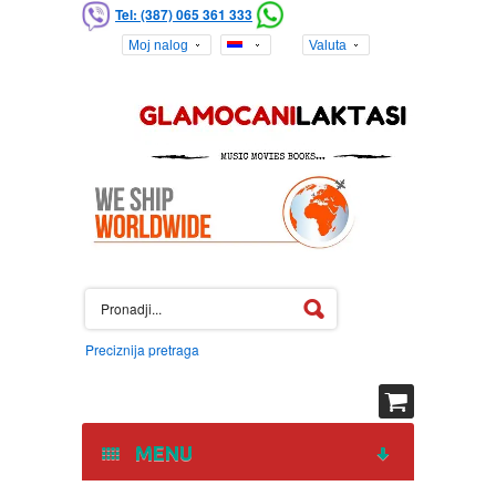
Tel: (387) 065 361 333
Moj nalog
Valuta
Preciznija pretraga
MENU