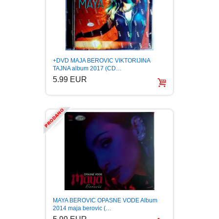
FANTASTIKA
HOROR
INTERNET I RAČUNARI
+DVD MAJA BEROVIC VIKTORIJINA
TAJNA album 2017 (CD…
5.99 EUR
ISTORIJSKI
KLASICI
KNJIGE ZA DECU
KOMEDIJA
KRIMINALISTIČKI
MAYA BEROVIC OPASNE VODE Album
2014 maja berovic (…
KUVARI