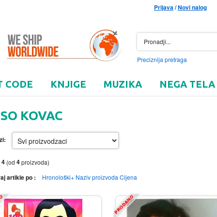
Prijava
/
Novi nalog
Preciznija pretraga
T CODE
KNJIGE
MUZIKA
NEGA TELA
ISO KOVAC
zi:
4
4
o
(od
proizvoda)
aj artikle po :
Hronološki+
Naziv proizvoda
Cijena