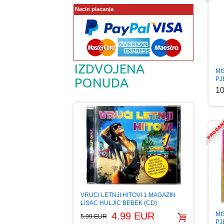
Nacin placanja
IZDVOJENA
MI
PONUDA
PJ
1
VRUCI LETNJI HITOVI 1 MAGAZIN
LISAC HULJIC BEBEK (CD)
4.99 EUR
MI
5.99 EUR
PJ