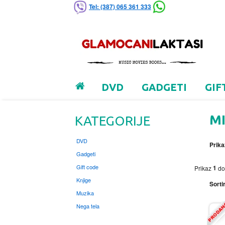
Tel: (387) 065 361 333
DVD
GADGETI
GIF
M
KATEGORIJE
DVD
Prika
Gadgeti
Gift code
1
Prikaz
d
Knjige
Sortir
Muzika
Nega tela