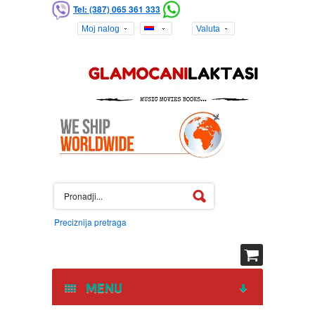
Tel: (387) 065 361 333
Moj nalog
Valuta
Preciznija pretraga
MENU