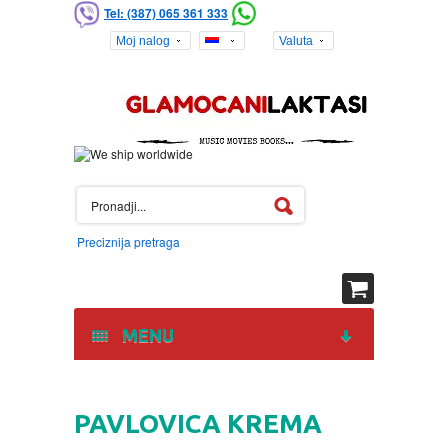
Tel: (387) 065 361 333
Moj nalog
Valuta
Preciznija pretraga
MENU
HOME
PAVLOVICA KREMA
DVD