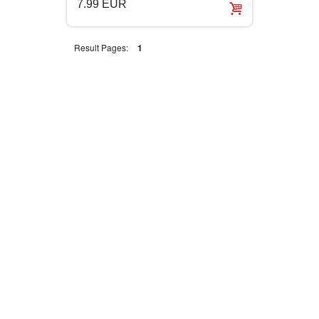
7.99 EUR
INTERNET I RAČUNARI
Result Pages:
1
ISTORIJSKI
KLASICI
KNJIGE ZA DECU
KOMEDIJA
KRIMINALISTIČKI
KUVARI
LJUBAVNI