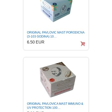
CIKLIT
PAVLOVICA KREMA
DRAMA
100% PRIRODNO
DRUSTVENA IGRA
ORIGINAL PAVLOVIC MAST PORODICNA
(3-103 GODINA) 10…
6.50 EUR
DUH I TELO
EDUKATIVNI
EROTSKI
ESEJISTIKA
FANTASTIKA
ORIGINAL PAVLOVICA MAST IMMUNO &
UV PROTECTION 100…
HOROR