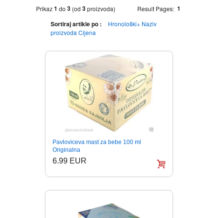
1
3
3
1
Prikaz
do
(od
proizvoda)
Result Pages:
MOVIES DVD
GADGETI
Sortiraj artikle po :
Hronološki+
Naziv
proizvoda
Cijena
MUSIC DVD
MTEL PREPAID SIM CARD
GIFT CODE
SLANJE PAKETA
KNJIGE
AUTOBIOGRAFIJA
MUZIKA
AVANTURISTIČKI
NARODNA
NEGA TELA
Pavloviceva mast za bebe 100 ml
BIOGRAFIJA
ZABAVNA
BECUTAN
Originalna
6.99 EUR
BOJANKE
DJECIJA
HRANA I PICE
BOJANKE ZA ODRASLE
PAVLODERM