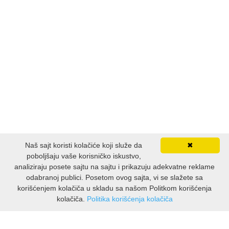
MITOLOGIJA
MUZIKA
NAUČNA FANTASTIKA
NAUKA
POEZIJA
Naš sajt koristi kolačiće koji služe da
✖
POPULARNA PSIHOLOGIJA
poboljšaju vaše korisničko iskustvo,
analiziraju posete sajtu na sajtu i prikazuju adekvatne reklame
PRIČE
odabranoj publici. Posetom ovog sajta, vi se slažete sa
korišćenjem kolačiča u skladu sa našom Politkom korišćenja
kolačiča.
Politika korišćenja kolačiča
PUBLICISTIKA
INFORMACIJE