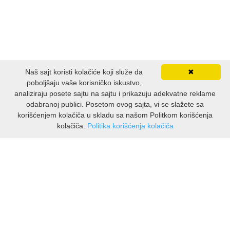
LJUBAVNI
MITOLOGIJA
Naš sajt koristi kolačiće koji služe da
✖
MUZIKA
poboljšaju vaše korisničko iskustvo,
analiziraju posete sajtu na sajtu i prikazuju adekvatne reklame
NAUČNA FANTASTIKA
odabranoj publici. Posetom ovog sajta, vi se slažete sa
korišćenjem kolačiča u skladu sa našom Politkom korišćenja
kolačiča.
Politika korišćenja kolačiča
NAUKA
INFORMACIJE
POEZIJA
O nama
Isporuka & povrati
POPULARNA PSIHOLOGIJA
O privatnosti
Pravila koristenja
PRIČE
PODRSKA KUPCIMA