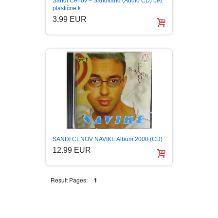
Sandi Cenov – Sandiland (Audio CD) bez
plastične k…
BOJANKE ZA ODRASLE
PAVLODERM
3.99 EUR
CIKLIT
PAVLOVICA KREMA
DRAMA
100% PRIRODNO
DRUSTVENA IGRA
DUH I TELO
SANDI CENOV NAVIKE Album 2000 (CD)
EDUKATIVNI
12.99 EUR
EROTSKI
Result Pages:
1
ESEJISTIKA