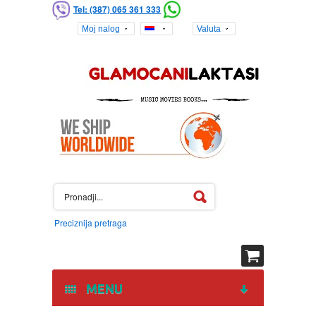
Tel: (387) 065 361 333
Moj nalog
Valuta
Preciznija pretraga
MENU