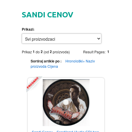
HOME
SANDI CENOV
DVD
Prikazi:
MOVIES DVD
GADGETI
MUSIC DVD
MTEL PREPAID SIM CARD
GIFT CODE
1
2
2
1
Prikaz
do
(od
proizvoda)
Result Pages:
Sortiraj artikle po :
Hronološki+
Naziv
SLANJE PAKETA
KNJIGE
proizvoda
Cijena
AUTOBIOGRAFIJA
MUZIKA
AVANTURISTIČKI
NARODNA
NEGA TELA
BIOGRAFIJA
ZABAVNA
BECUTAN
BOJANKE
DJECIJA
HRANA I PICE