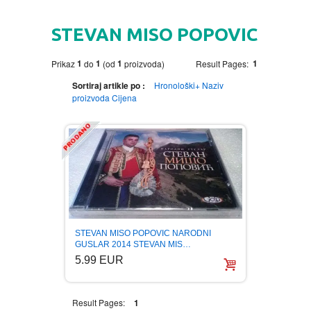
HOME
STEVAN MISO POPOVIC
DVD
1
1
1
1
Prikaz
do
(od
proizvoda)
Result Pages:
MOVIES DVD
GADGETI
Sortiraj artikle po :
Hronološki+
Naziv
proizvoda
Cijena
MUSIC DVD
MTEL PREPAID SIM CARD
GIFT CODE
SLANJE PAKETA
KNJIGE
AUTOBIOGRAFIJA
MUZIKA
AVANTURISTIČKI
NARODNA
NEGA TELA
STEVAN MISO POPOVIC NARODNI
GUSLAR 2014 STEVAN MIS…
5.99 EUR
BIOGRAFIJA
ZABAVNA
BECUTAN
BOJANKE
DJECIJA
HRANA I PICE
Result Pages:
1