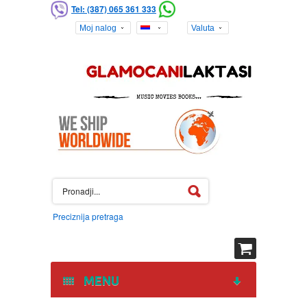
Tel: (387) 065 361 333
Moj nalog
Valuta
Preciznija pretraga
MENU