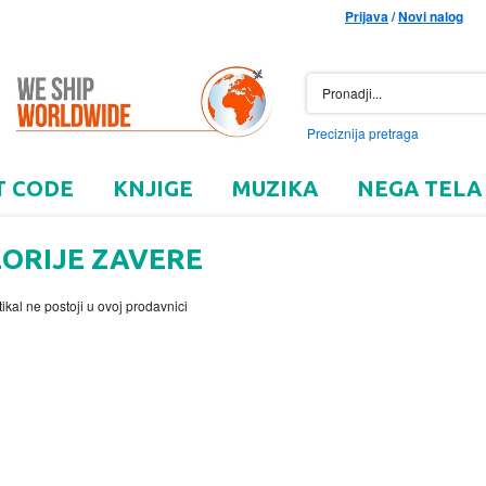
Prijava
/
Novi nalog
Preciznija pretraga
T CODE
KNJIGE
MUZIKA
NEGA TELA
EORIJE ZAVERE
tikal ne postoji u ovoj prodavnici