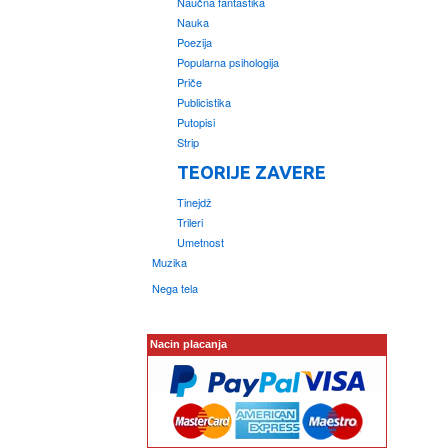
Naučna fantastika
Nauka
Poezija
Popularna psihologija
Priče
Publicistika
Putopisi
Strip
TEORIJE ZAVERE
Tinejdž
Trileri
Umetnost
Muzika
Nega tela
Nacin placanja