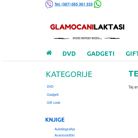
Tel: (387) 065 361 333
DVD
GADGETI
GIF
T
KATEGORIJE
DVD
Taj ar
Gadgeti
Gift code
KNJIGE
Autobiografija
Avanturistički