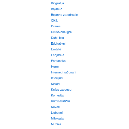
Biografija
Bojanke
Bojanke za odrasle
Ciklit
Drama
Drustvena igra
Duh i telo
Edukativni
Erotski
Esejistika
Fantastika
Horor
Internet i računari
Istorijski
Klasici
Knjige za decu
Komedija
Kriminalistički
Kuvari
Ljubavni
Mitologija
Muzika