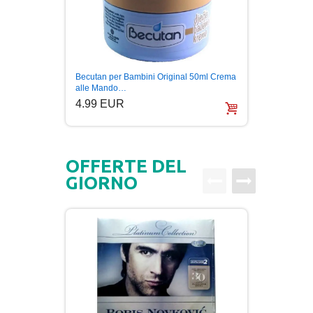
PRIČE
PUBLICISTIKA
Becutan per Bambini Original 50ml Crema
Tisana 
PUTOPISI
alle Mando…
Apotek
4.99 EUR
12.0
STRIP
OFFERTE DEL
TEORIJE ZAVERE
GIORNO
TINEJDŽ
TRILERI
UMETNOST