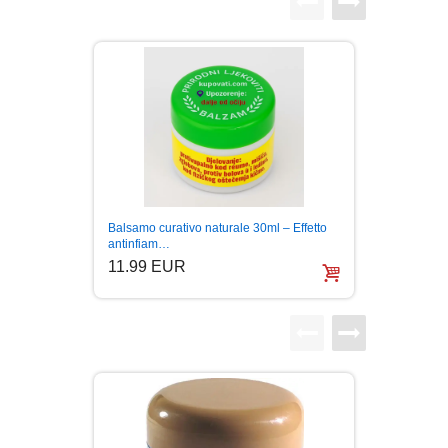
KUVARI
LJUBAVNI
MITOLOGIJA
MUZIKA
Balsamo
Balsamo curativo naturale 30ml – Effetto
herpes
antinfiam…
NAUČNA FANTASTIKA
20.0
11.99 EUR
NAUKA
POEZIJA
POPULARNA PSIHOLOGIJA