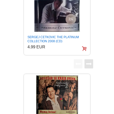
BOJANKE
CHILDREN'S
BOJANKE ZA ODRASLE
CIKLIT
Amadeu
SERGEJ CETKOVIC THE PLATINUM
(2CD) 
COLLECTION 2008 (CD)
6.99
4.99 EUR
DRAMA
DRUSTVENA IGRA
DUH I TELO
EDUKATIVNI
EROTSKI