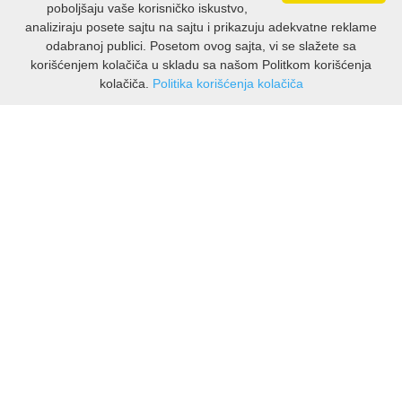
poboljšaju vaše korisničko iskustvo,
analiziraju posete sajtu na sajtu i prikazuju adekvatne reklame
odabranoj publici. Posetom ovog sajta, vi se slažete sa
korišćenjem kolačiča u skladu sa našom Politkom korišćenja
kolačiča.
Politika korišćenja kolačiča
INFORMAZIONI
Chi siamo
Spedizioni e resi
Informativa sulla privacy
Termini di utilizzo
ASSISTENZA CLIENTI
Contatti Viber
Contatti WhatsApp
Resi
🔹 NOVITÀ – MOSTRA TUTTO