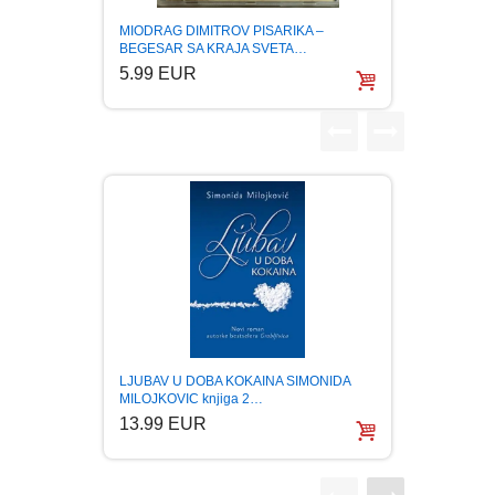
ESEJISTIKA
TRIO 
MIODRAG DIMITROV PISARIKA –
KOMPIL
BEGESAR SA KRAJA SVETA…
5.99
5.99 EUR
FANTASTIKA
HOROR
INTERNET I RAČUNARI
ISTORIJSKI
KLASICI
KNJIGE ZA DECU
LJUBAV U DOBA KOKAINA SIMONIDA
MILOJKOVIC knjiga 2…
13.99 EUR
KOMEDIJA
KRIMINALISTIČKI