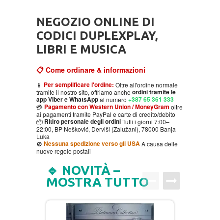
HOME
NEGOZIO ONLINE DI
CODICE REGALO
CODICI DUPLEXPLAY,
LIBRI E MUSICA
CURA DEL CORPO
📋 Come ordinare & informazioni
BECUTAN
DVD
Per semplificare l'ordine:
📱
Oltre all'ordine normale
ordini tramite le
tramite il nostro sito, offriamo anche
app Viber e WhatsApp
+387 65 361 333
al numero
Pagamento con Western Union / MoneyGram
💳
oltre
CIBO E BEVANDE
MOVIES DVD
GADGET
ai pagamenti tramite PayPal e carte di credito/debito
Ritiro personale degli ordini
📦
Tutti i giorni 7:00–
22:00, BP Nešković, Derviši (Zalužani), 78000 Banja
PAVLODERM
MUSIC DVD
MTEL PREPAID SIM CARD
LIBRI
Luka
Nessuna spedizione verso gli USA
🚫
A causa delle
nuove regole postali
PAVLOVIC OINTMENT
SPEDIZIONE DI PACCHI
AUTOBIOGRAFIJA
MUSIC
🔹 NOVITÀ –
MOSTRA TUTTO
100% NATURALE
AVANTURISTIČKI
FOLK
BIOGRAFIJA
ZABAVNA