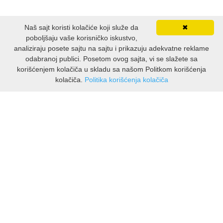
Naš sajt koristi kolačiće koji služe da
✖
poboljšaju vaše korisničko iskustvo,
analiziraju posete sajtu na sajtu i prikazuju adekvatne reklame
odabranoj publici. Posetom ovog sajta, vi se slažete sa
korišćenjem kolačiča u skladu sa našom Politkom korišćenja
kolačiča.
Politika korišćenja kolačiča
INFORMACIJE
O nama
Isporuka & povrati
O privatnosti
Pravila koristenja
PODRSKA KUPCIMA
Kontakti Viber