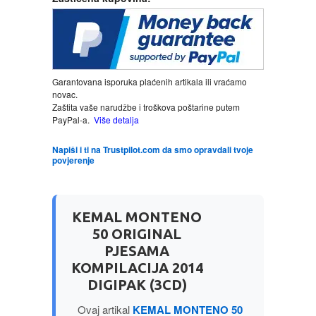
LJUBAVNI
MITOLOGIJA
Garantovana isporuka plaćenih artikala ili vraćamo
novac.
MUZIKA
Zaštita vaše narudžbe i troškova poštarine putem
PayPal-a.
Više detalja
NAUČNA FANTASTIKA
Napiši i ti na Trustpilot.com da smo opravdali tvoje
povjerenje
NAUKA
KEMAL MONTENO
POEZIJA
50 ORIGINAL
PJESAMA
POPULARNA PSIHOLOGIJA
KOMPILACIJA 2014
DIGIPAK (3CD)
PRIČE
Ovaj artikal
KEMAL MONTENO 50