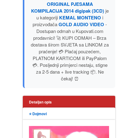
ORIGINAL PJESAMA
PUBLICISTIKA
KOMPILACIJA 2014 digipak (3CD)
je
u kategoriji
KEMAL MONTENO
i
PUTOPISI
proizvođača
GOLD AUDIO VIDEO
-
Dostupan odmah u Kupovati.com
prodavnici! 🚀 KUPI ODMAH – Brza
STRIP
dostava širom SVJETA sa LINKOM za
praćenje! 💳 Plaćaj pouzećem,
TEORIJE ZAVERE
PLATNOM KARTICOM ili PayPalom
💳. Posljednji primjerci nestaju, stigne
za 2-5 dana + live tracking 📦. Ne
TINEJDŽ
čekaj! ⏰
TRILERI
Detaljan opis
UMETNOST
⭐ Dojmovi