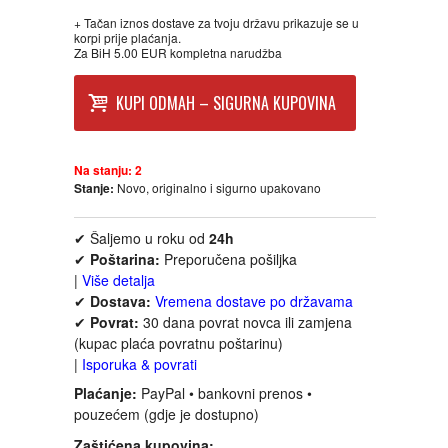
FANTASTIKA
+ Tačan iznos dostave za tvoju državu prikazuje se u
korpi prije plaćanja.
Za BiH 5.00 EUR kompletna narudžba
HOROR
KUPI ODMAH – SIGURNA KUPOVINA
INTERNET I RAČUNARI
Na stanju:
2
ISTORIJSKI
Stanje:
Novo, originalno i sigurno upakovano
KLASICI
✔ Šaljemo u roku od
24h
✔
Poštarina:
Preporučena pošiljka
|
Više detalja
KNJIGE ZA DECU
✔
Dostava:
Vremena dostave po državama
✔
Povrat:
30 dana povrat novca ili zamjena
KOMEDIJA
(kupac plaća povratnu poštarinu)
|
Isporuka & povrati
KRIMINALISTIČKI
Plaćanje:
PayPal • bankovni prenos •
pouzećem (gdje je dostupno)
KUVARI
Zaštićena kupovina: