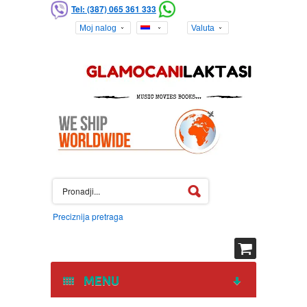
Tel: (387) 065 361 333
Moj nalog
Valuta
Preciznija pretraga
MENU