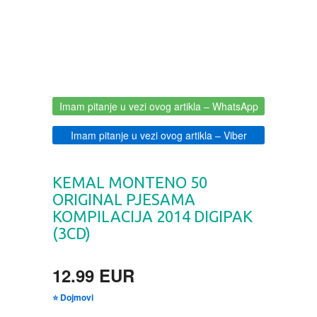
BOJANKE ZA ODRASLE
PAVLODERM
CIKLIT
PAVLOVICA KREMA
DRAMA
100% PRIRODNO
Imam pitanje u vezi ovog artikla
– WhatsApp
Imam pitanje u vezi ovog artikla
– Viber
DRUSTVENA IGRA
DUH I TELO
KEMAL MONTENO 50
ORIGINAL PJESAMA
KOMPILACIJA 2014 DIGIPAK
EDUKATIVNI
(3CD)
EROTSKI
12.99 EUR
ESEJISTIKA
⭐ Dojmovi