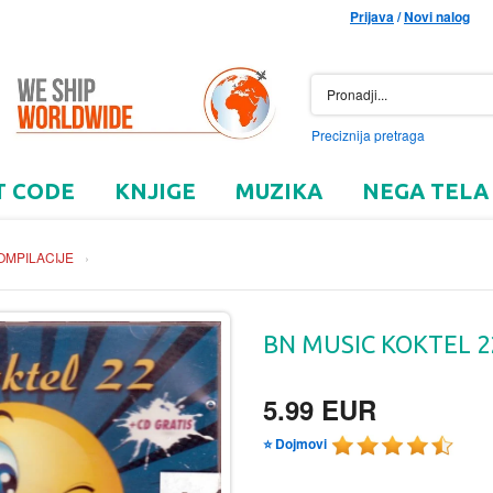
Prijava
/
Novi nalog
Preciznija pretraga
T CODE
KNJIGE
MUZIKA
NEGA TELA
OMPILACIJE
›
BN MUSIC KOKTEL 22
5.99 EUR
⭐ Dojmovi