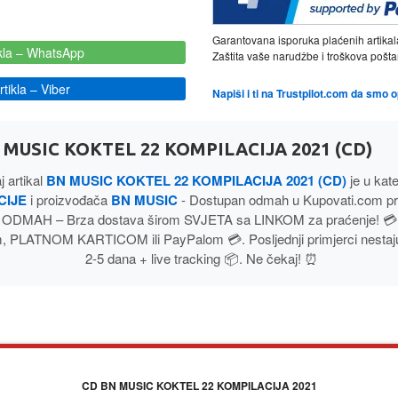
Garantovana isporuka plaćenih artikal
kla
– WhatsApp
Zaštita vaše narudžbe i troškova poš
tikla
– Viber
Napiši i ti na Trustpilot.com da smo 
 MUSIC KOKTEL 22 KOMPILACIJA 2021 (CD)
 artikal
BN MUSIC KOKTEL 22 KOMPILACIJA 2021 (CD)
je u kate
CIJE
i proizvođača
BN MUSIC
- Dostupan odmah u Kupovati.com pro
ODMAH – Brza dostava širom SVJETA sa LINKOM za praćenje! 💳 
 PLATNOM KARTICOM ili PayPalom 💳. Posljednji primjerci nestaju
2-5 dana + live tracking 📦. Ne čekaj! ⏰
CD BN MUSIC KOKTEL 22 KOMPILACIJA 2021