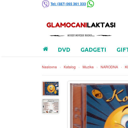
Tel: (387) 065 361 333
DVD
GADGETI
GIF
Naslovna
›
Katalog
›
Muzika
›
NARODNA
›
K