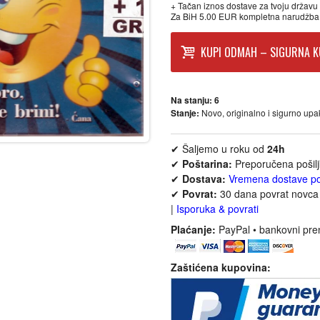
+ Tačan iznos dostave za tvoju državu p
Za BiH 5.00 EUR kompletna narudžba
KUPI ODMAH – SIGURNA K
Na stanju:
6
Stanje:
Novo, originalno i sigurno up
✔ Šaljemo u roku od
24h
✔
Poštarina:
Preporučena pošil
✔
Dostava:
Vremena dostave p
✔
Povrat:
30 dana povrat novca 
|
Isporuka & povrati
Plaćanje:
PayPal • bankovni pre
Zaštićena kupovina: