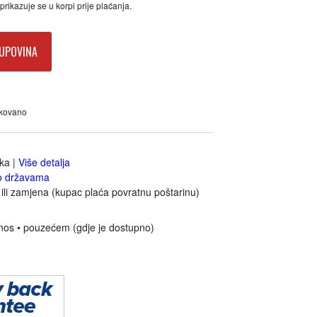
rikazuje se u korpi prije plaćanja.
UPOVINA
akovano
jka
|
Više detalja
o državama
ili zamjena (kupac plaća povratnu poštarinu)
nos • pouzećem (gdje je dostupno)