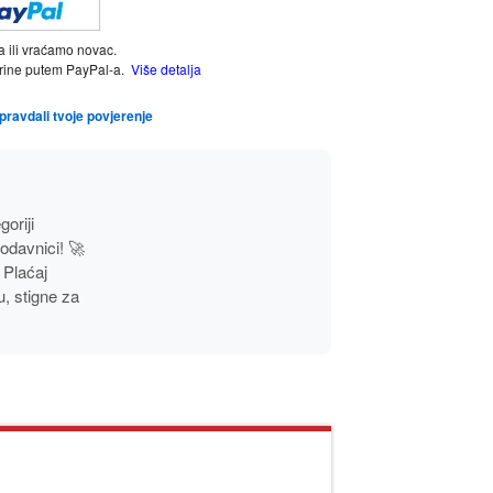
a ili vraćamo novac.
tarine putem PayPal-a.
Više detalja
opravdali tvoje povjerenje
goriji
davnici! 🚀
Plaćaj
, stigne za