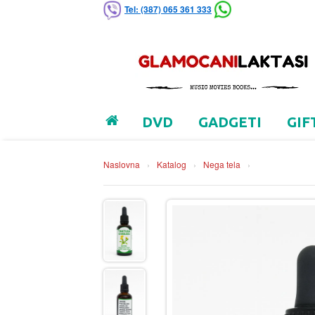
Tel: (387) 065 361 333
DVD
GADGETI
GIF
Naslovna
›
Katalog
›
Nega tela
›