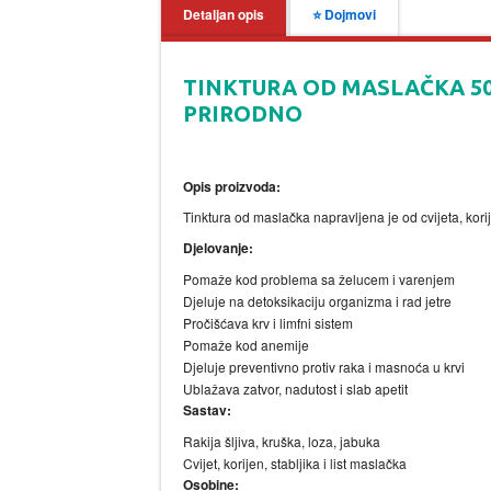
Detaljan opis
⭐ Dojmovi
TINKTURA OD MASLAČKA 50M
PRIRODNO
Opis proizvoda:
Tinktura od maslačka napravljena je od cvijeta, korij
Djelovanje:
Pomaže kod problema sa želucem i varenjem
Djeluje na detoksikaciju organizma i rad jetre
Pročišćava krv i limfni sistem
Pomaže kod anemije
Djeluje preventivno protiv raka i masnoća u krvi
Ublažava zatvor, nadutost i slab apetit
Sastav:
Rakija šljiva, kruška, loza, jabuka
Cvijet, korijen, stabljika i list maslačka
Osobine: