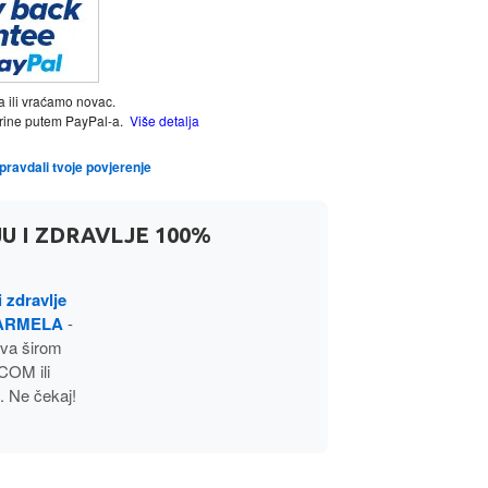
a ili vraćamo novac.
tarine putem PayPal-a.
Više detalja
opravdali tvoje povjerenje
U I ZDRAVLJE 100%
i zdravlje
KARMELA
-
va širom
OM ili
. Ne čekaj!