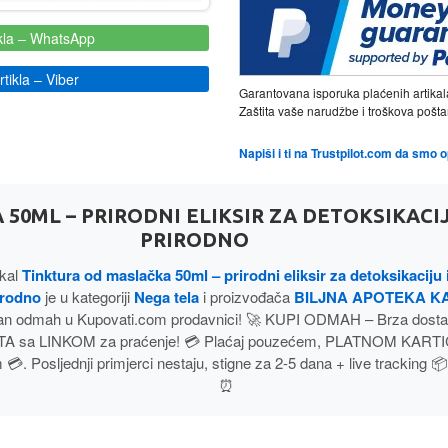
kla
– WhatsApp
tikla
– Viber
Garantovana isporuka plaćenih artikal
Zaštita vaše narudžbe i troškova poš
Napiši i ti na Trustpilot.com da smo 
50ML – PRIRODNI ELIKSIR ZA DETOKSIKACIJ
PRIRODNO
ikal
Tinktura od maslačka 50ml – prirodni eliksir za detoksikaciju 
irodno
je u kategoriji
Nega tela
i proizvođača
BILJNA APOTEKA 
n odmah u Kupovati.com prodavnici! 🚀 KUPI ODMAH – Brza dosta
A sa LINKOM za praćenje! 💳 Plaćaj pouzećem, PLATNOM KARTIC
. Posljednji primjerci nestaju, stigne za 2-5 dana + live tracking 📦
⏰