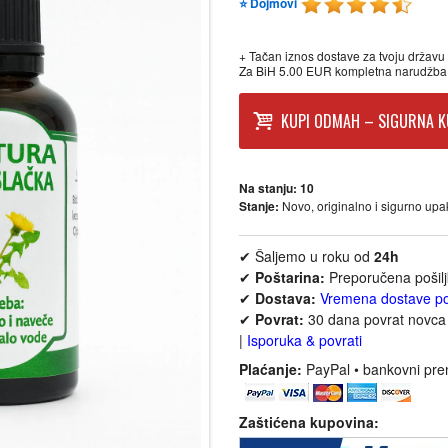
⭐ Dojmovi
+ Tačan iznos dostave za tvoju državu p
Za BiH 5.00 EUR kompletna narudžba
KUPI ODMAH – SIGURNA K
Na stanju:
10
Stanje:
Novo, originalno i sigurno up
✔ Šaljemo u roku od
24h
✔
Poštarina:
Preporučena pošil
✔
Dostava:
Vremena dostave p
✔
Povrat:
30 dana povrat novca 
|
Isporuka & povrati
Plaćanje:
PayPal • bankovni pre
Zaštićena kupovina: