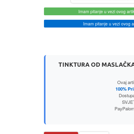
Imam pitanje u vezi ovog arti
Imam pitanje u vezi ovog ar
TINKTURA OD MASLAČKA 
Ovaj art
100% Pr
Dostupa
SVJET
PayPalom 