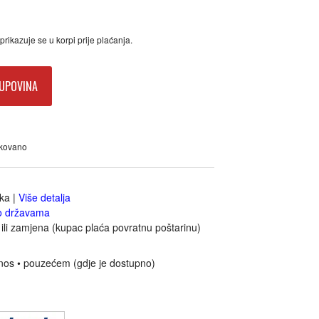
rikazuje se u korpi prije plaćanja.
UPOVINA
akovano
jka
|
Više detalja
o državama
ili zamjena (kupac plaća povratnu poštarinu)
nos • pouzećem (gdje je dostupno)