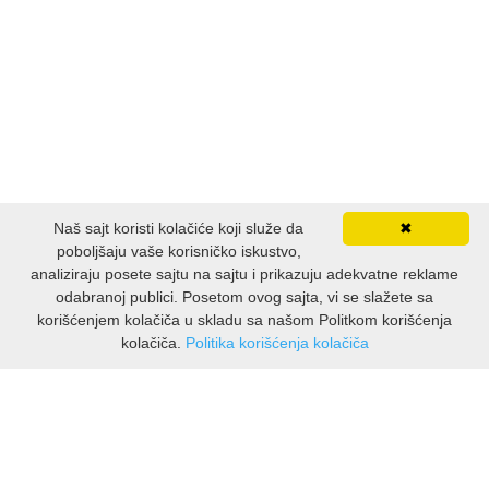
ESEJISTIKA
FANTASTIKA
HOROR
INTERNET I RAČUNARI
Naš sajt koristi kolačiće koji služe da
✖
ISTORIJSKI
poboljšaju vaše korisničko iskustvo,
analiziraju posete sajtu na sajtu i prikazuju adekvatne reklame
odabranoj publici. Posetom ovog sajta, vi se slažete sa
KLASICI
korišćenjem kolačiča u skladu sa našom Politkom korišćenja
kolačiča.
Politika korišćenja kolačiča
KNJIGE ZA DECU
INFORMAZIONI
Chi siamo
KOMEDIJA
Spedizioni e resi
Informativa sulla privacy
KRIMINALISTIČKI