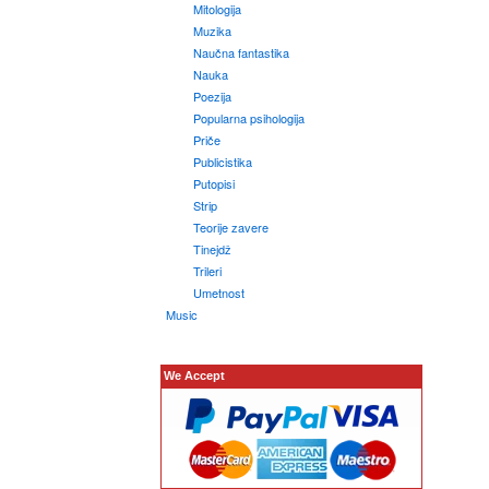
Mitologija
Muzika
Naučna fantastika
Nauka
Poezija
Popularna psihologija
Priče
Publicistika
Putopisi
Strip
Teorije zavere
Tinejdž
Trileri
Umetnost
Music
We Accept