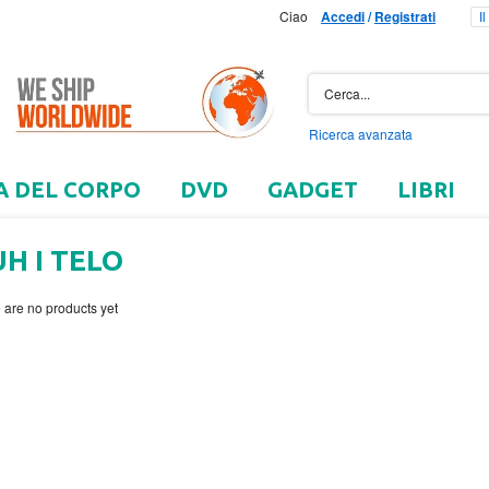
Ciao
Accedi
/
Registrati
I
Ricerca avanzata
A DEL CORPO
DVD
GADGET
LIBRI
H I TELO
 are no products yet