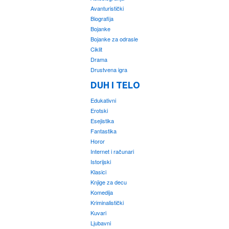
Avanturistički
Biografija
Bojanke
Bojanke za odrasle
Ciklit
Drama
Drustvena igra
DUH I TELO
Edukativni
Erotski
Esejistika
Fantastika
Horor
Internet i računari
Istorijski
Klasici
Knjige za decu
Komedija
Kriminalistički
Kuvari
Ljubavni