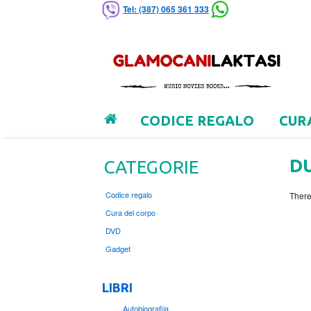
Tel: (387) 065 361 333
CODICE REGALO
CUR
DU
CATEGORIE
Codice regalo
There
Cura del corpo
DVD
Gadget
LIBRI
Autobiografija