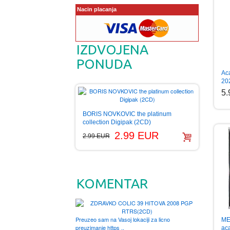
Nacin placanja
IZDVOJENA
PONUDA
Ac
20
5
BORIS NOVKOVIC the platinum
collection Digipak (2CD)
2.99 EUR
2.99 EUR
KOMENTAR
Preuzeo sam na Vasoj lokaciji za licno
ME
preuzimanje https ..
ac