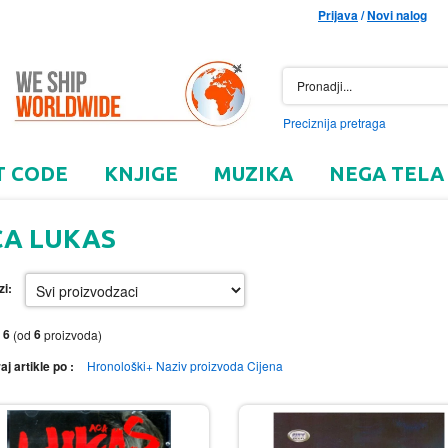
Prijava
/
Novi nalog
Preciznija pretraga
T CODE
KNJIGE
MUZIKA
NEGA TELA
CA LUKAS
zi:
6
6
o
(od
proizvoda)
aj artikle po :
Hronološki+
Naziv proizvoda
Cijena