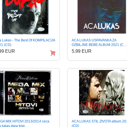
ACA LUKAS USPAVANKA ZA
a Lukas - The Best Of KOMPILACIJA
OZBILJNE BEBE ALBUM 2021 (C…
21 (CD)
5.99 EUR
.99 EUR
GA MIX HITOVI 2013/2014 ceca
ACA LUKAS STIL ZIVOTA album 201
a lukas dara trop…
(CD)