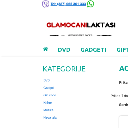
Tel: (387) 065 361 333
DVD
GADGETI
GIF
A
KATEGORIJE
DVD
Prika
Gadgeti
Gift code
1
Prikaz
d
Knjige
Sortir
Muzika
Nega tela