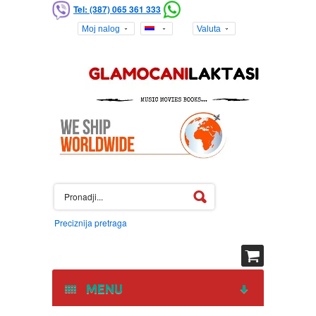
Tel: (387) 065 361 333
Moj nalog
Valuta
Preciznija pretraga
MENU