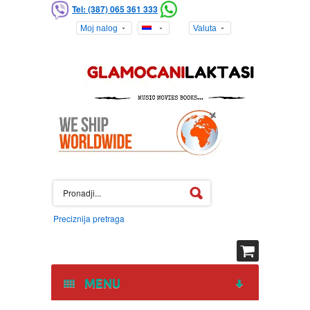
Tel: (387) 065 361 333
Moj nalog
Valuta
Preciznija pretraga
MENU