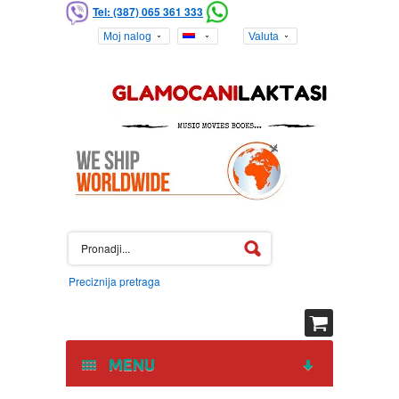
Tel: (387) 065 361 333
Moj nalog
Valuta
Preciznija pretraga
MENU