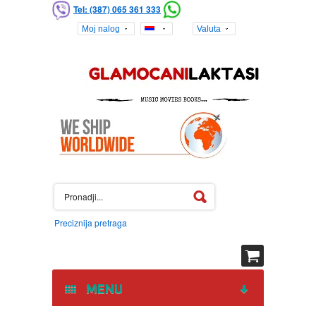
Tel: (387) 065 361 333
Moj nalog
Valuta
Preciznija pretraga
MENU