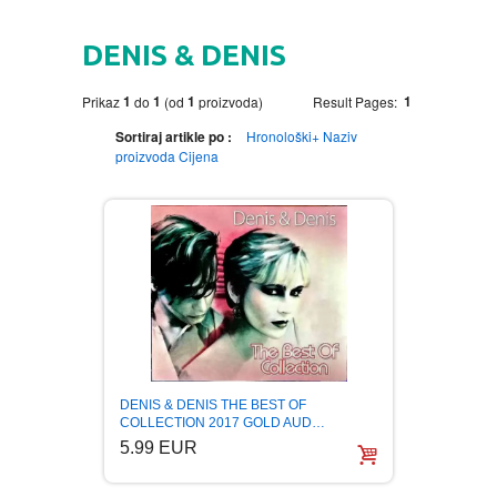
HOME
DENIS & DENIS
DVD
1
1
1
1
Prikaz
do
(od
proizvoda)
Result Pages:
MOVIES DVD
GADGETI
Sortiraj artikle po :
Hronološki+
Naziv
proizvoda
Cijena
MUSIC DVD
MTEL PREPAID SIM CARD
GIFT CODE
SLANJE PAKETA
KNJIGE
AUTOBIOGRAFIJA
MUZIKA
AVANTURISTIČKI
NARODNA
NEGA TELA
DENIS & DENIS THE BEST OF
BIOGRAFIJA
ZABAVNA
BECUTAN
COLLECTION 2017 GOLD AUD…
5.99 EUR
BOJANKE
DJECIJA
HRANA I PICE