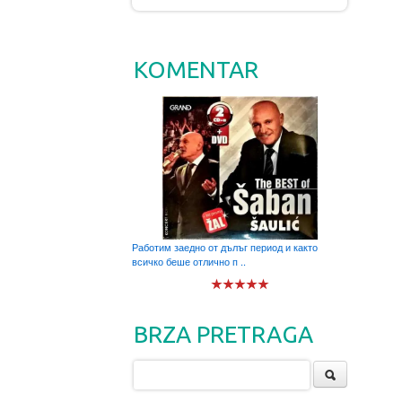
KOMENTAR
Работим заедно от дълъг период и както
всичко беше отлично п ..
BRZA PRETRAGA