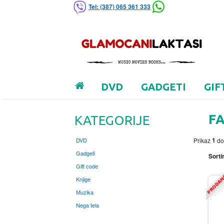
Tel: (387) 065 361 333
DVD
GADGETI
GIF
F
KATEGORIJE
1
DVD
Prikaz
d
Gadgeti
Sortir
Gift code
Knjige
Muzika
Nega tela