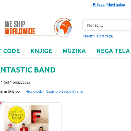
Prijava
/
Novi nalog
Preciznija pretraga
T CODE
KNJIGE
MUZIKA
NEGA TELA
ANTASTIC BAND
1
1
o
(od
proizvoda)
aj artikle po :
Hronološki+
Naziv proizvoda
Cijena