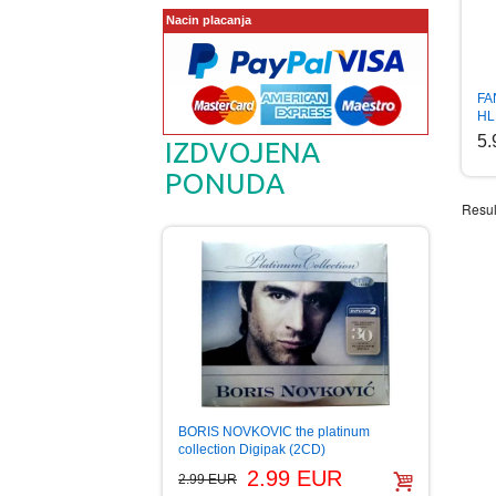
Nacin placanja
FA
HL
5
IZDVOJENA
PONUDA
Resul
BORIS NOVKOVIC the platinum
collection Digipak (2CD)
2.99 EUR
2.99 EUR