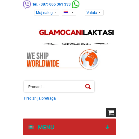
Tel: (387) 065 361 333
Moj nalog
Valuta
Preciznija pretraga
MENU