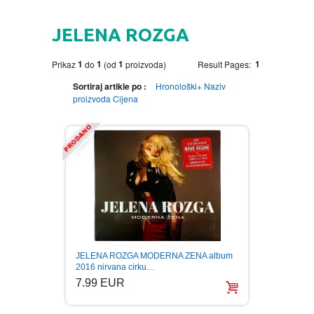
HOME
JELENA ROZGA
DVD
1
1
1
1
Prikaz
do
(od
proizvoda)
Result Pages:
MOVIES DVD
GADGETI
Sortiraj artikle po :
Hronološki+
Naziv
proizvoda
Cijena
MUSIC DVD
MTEL PREPAID SIM CARD
GIFT CODE
SLANJE PAKETA
KNJIGE
AUTOBIOGRAFIJA
MUZIKA
AVANTURISTIČKI
NARODNA
NEGA TELA
JELENA ROZGA MODERNA ZENA album
BIOGRAFIJA
ZABAVNA
BECUTAN
2016 nirvana cirku…
7.99 EUR
BOJANKE
DJECIJA
HRANA I PICE