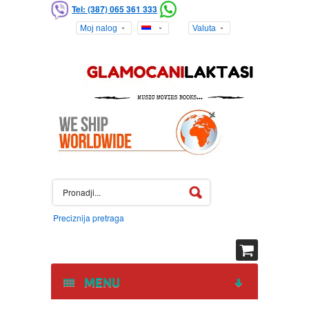
Tel: (387) 065 361 333
Moj nalog
Valuta
Preciznija pretraga
MENU