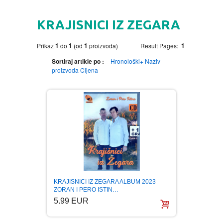
HOME
KRAJISNICI IZ ZEGARA
DVD
1
1
1
1
Prikaz
do
(od
proizvoda)
Result Pages:
MOVIES DVD
GADGETI
Sortiraj artikle po :
Hronološki+
Naziv
proizvoda
Cijena
MUSIC DVD
MTEL PREPAID SIM CARD
GIFT CODE
SLANJE PAKETA
KNJIGE
AUTOBIOGRAFIJA
MUZIKA
AVANTURISTIČKI
NARODNA
NEGA TELA
KRAJISNICI IZ ZEGARA ALBUM 2023
BIOGRAFIJA
ZABAVNA
BECUTAN
ZORAN I PERO ISTIN…
5.99 EUR
BOJANKE
DJECIJA
HRANA I PICE