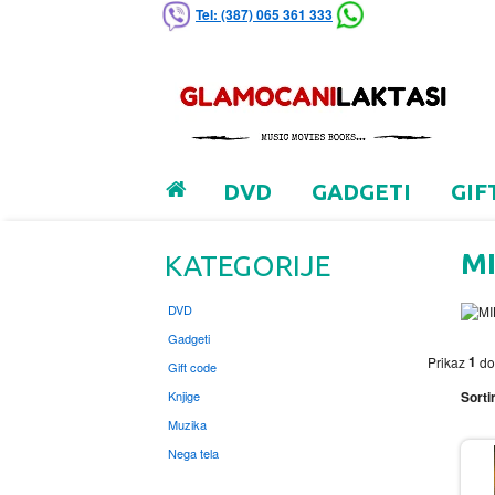
Tel: (387) 065 361 333
DVD
GADGETI
GIF
MI
KATEGORIJE
DVD
Gadgeti
1
Prikaz
d
Gift code
Knjige
Sortir
Muzika
Nega tela