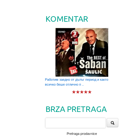
KOMENTAR
Работим заедно от дълъг период и както
всичко беше отлично п ..
BRZA PRETRAGA
Pretraga prodavnice