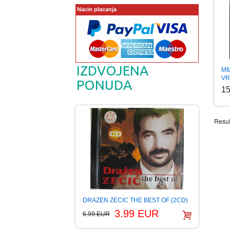
Nacin placanja
IZDVOJENA
MI
VR
PONUDA
1
Resul
DRAZEN ZECIC THE BEST OF (2CD)
3.99 EUR
6.99 EUR