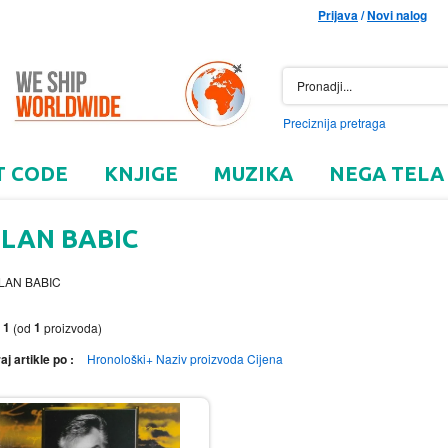
Prijava
/
Novi nalog
Preciznija pretraga
T CODE
KNJIGE
MUZIKA
NEGA TELA
LAN BABIC
1
1
o
(od
proizvoda)
aj artikle po :
Hronološki+
Naziv proizvoda
Cijena