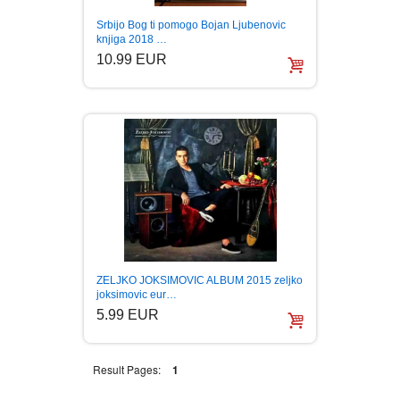
Srbijo Bog ti pomogo Bojan Ljubenovic
BOJANKE ZA ODRASLE
PAVLODERM
knjiga 2018 …
10.99 EUR
CIKLIT
PAVLOVICA KREMA
DRAMA
100% PRIRODNO
DRUSTVENA IGRA
DUH I TELO
EDUKATIVNI
ZELJKO JOKSIMOVIC ALBUM 2015 zeljko
joksimovic eur…
5.99 EUR
EROTSKI
ESEJISTIKA
Result Pages:
1