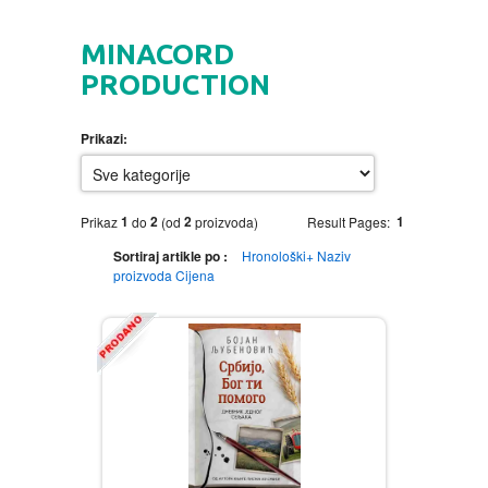
HOME
MINACORD
DVD
PRODUCTION
MOVIES DVD
GADGETI
Prikazi:
MUSIC DVD
MTEL PREPAID SIM CARD
GIFT CODE
1
2
2
1
Prikaz
do
(od
proizvoda)
Result Pages:
SLANJE PAKETA
KNJIGE
Sortiraj artikle po :
Hronološki+
Naziv
proizvoda
Cijena
AUTOBIOGRAFIJA
MUZIKA
AVANTURISTIČKI
NARODNA
NEGA TELA
BIOGRAFIJA
ZABAVNA
BECUTAN
BOJANKE
DJECIJA
HRANA I PICE