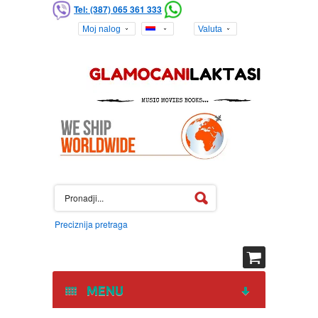
Tel: (387) 065 361 333
Moj nalog
Valuta
Preciznija pretraga
MENU