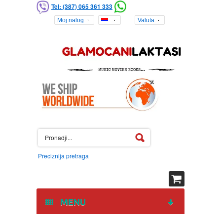
Tel: (387) 065 361 333
Moj nalog
Valuta
Preciznija pretraga
MENU