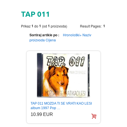
HOME
TAP 011
DVD
1
1
1
1
Prikaz
do
(od
proizvoda)
Result Pages:
MOVIES DVD
GADGETI
Sortiraj artikle po :
Hronološki+
Naziv
proizvoda
Cijena
MUSIC DVD
MTEL PREPAID SIM CARD
GIFT CODE
SLANJE PAKETA
KNJIGE
AUTOBIOGRAFIJA
MUZIKA
AVANTURISTIČKI
NARODNA
NEGA TELA
TAP 011 MOZDA TI SE VRATI KAO LESI
BIOGRAFIJA
ZABAVNA
BECUTAN
album 1997 Pop …
10.99 EUR
BOJANKE
DJECIJA
HRANA I PICE