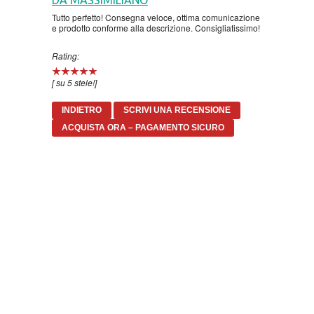
Tutto perfetto! Consegna veloce, ottima comunicazione
e prodotto conforme alla descrizione. Consigliatissimo!
BOJANKE
CHILDREN'S
Rating:
BOJANKE ZA ODRASLE
[ su 5 stele!]
CIKLIT
INDIETRO
SCRIVI UNA RECENSIONE
ACQUISTA ORA – PAGAMENTO SICURO
DRAMA
DRUSTVENA IGRA
DUH I TELO
EDUKATIVNI
EROTSKI