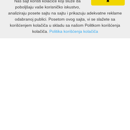
Naš sajt koristi kolačiće koji služe da
✖
poboljšaju vaše korisničko iskustvo,
KUVARI
analiziraju posete sajtu na sajtu i prikazuju adekvatne reklame
odabranoj publici. Posetom ovog sajta, vi se slažete sa
korišćenjem kolačiča u skladu sa našom Politkom korišćenja
LJUBAVNI
kolačiča.
Politika korišćenja kolačiča
INFORMAZIONI
MITOLOGIJA
Chi siamo
MUZIKA
Spedizioni e resi
Informativa sulla privacy
NAUČNA FANTASTIKA
Termini di utilizzo
ASSISTENZA CLIENTI
NAUKA
Contatti Viber
POEZIJA
Contatti WhatsApp
POPULARNA PSIHOLOGIJA
Resi