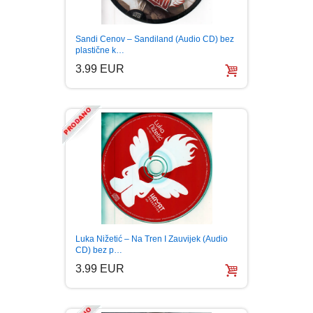
MITOLOGIJA
Sandi Cenov – Sandiland (Audio CD) bez
plastične k…
MUZIKA
3.99 EUR
NAUČNA FANTASTIKA
NAUKA
POEZIJA
POPULARNA PSIHOLOGIJA
PRIČE
Luka Nižetić – Na Tren I Zauvijek (Audio
CD) bez p…
3.99 EUR
PUBLICISTIKA