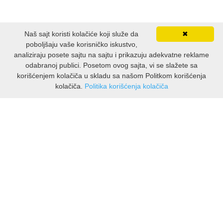
Naš sajt koristi kolačiće koji služe da
✖
poboljšaju vaše korisničko iskustvo,
analiziraju posete sajtu na sajtu i prikazuju adekvatne reklame
odabranoj publici. Posetom ovog sajta, vi se slažete sa
korišćenjem kolačiča u skladu sa našom Politkom korišćenja
kolačiča.
Politika korišćenja kolačiča
INFORMACIJE
O nama
Isporuka & povrati
O privatnosti
Pravila koristenja
PODRSKA KUPCIMA
Kontakti Viber