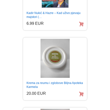
Kadir Nukić & Hazre – Kad uživo pjevaju
majstori (…
6.99 EUR
Krema za reumu i zglobove Biljna Apoteka
Karmela
20.00 EUR