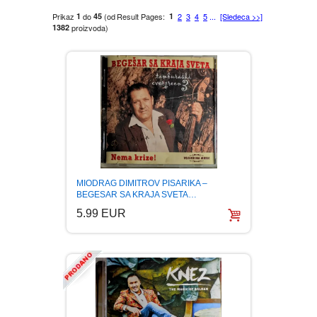
Prikaz
1
do
45
(od
Result Pages:
1
2
3
4
5
...
[Sledeca >>]
1382
proizvoda)
MOVIES DVD
GADGETI
MUSIC DVD
MTEL PREPAID SIM CARD
GIFT CODE
SLANJE PAKETA
KNJIGE
AUTOBIOGRAFIJA
MUZIKA
AVANTURISTIČKI
NARODNA
NEGA TELA
MIODRAG DIMITROV PISARIKA –
BEGESAR SA KRAJA SVETA…
5.99 EUR
BIOGRAFIJA
ZABAVNA
BECUTAN
BOJANKE
DJECIJA
HRANA I PICE
BOJANKE ZA ODRASLE
PAVLODERM