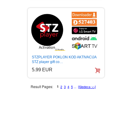
STZPLAYER POKLON KOD AKTIVACIJA
STZ player gift co…
5.99 EUR
Result Pages:
1
2
3
4
5
...
[Sledeca >>]