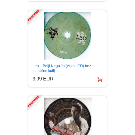
INTERNET I RAČUNARI
ISTORIJSKI
KLASICI
KNJIGE ZA DECU
Leo – Bolji Nego Ja (Audio CD) bez
plastične kutij…
KOMEDIJA
3.99 EUR
KRIMINALISTIČKI
KUVARI
LJUBAVNI