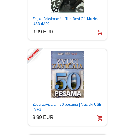
Željko Joksimović – The Best Of | Muzički
USB (MP3…
9.99 EUR
Zvuci zavičaja – 50 pesama | Muzički USB
(MP3)
9.99 EUR