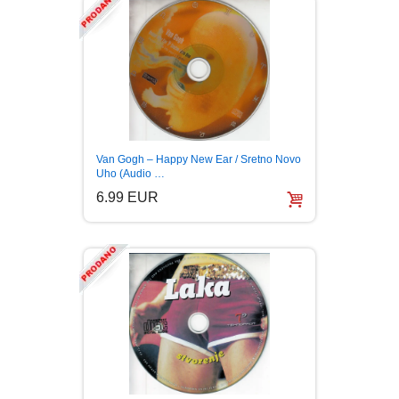
PUTOPISI
STRIP
TEORIJE ZAVERE
TINEJDŽ
Van Gogh – Happy New Ear / Sretno Novo
Uho (Audio …
TRILERI
6.99 EUR
UMETNOST