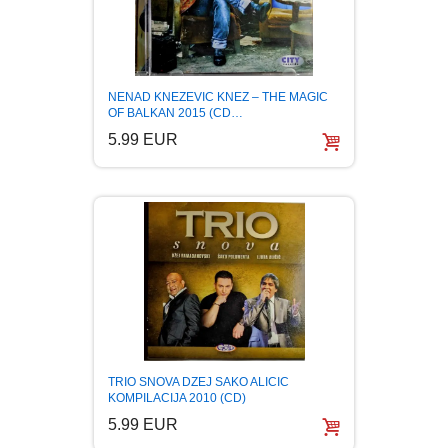
CIKLIT
PAVLOVICA KREMA
DRAMA
100% PRIRODNO
NENAD KNEZEVIC KNEZ – THE MAGIC
OF BALKAN 2015 (CD…
DRUSTVENA IGRA
5.99 EUR
DUH I TELO
EDUKATIVNI
EROTSKI
ESEJISTIKA
TRIO SNOVA DZEJ SAKO ALICIC
FANTASTIKA
KOMPILACIJA 2010 (CD)
5.99 EUR
HOROR