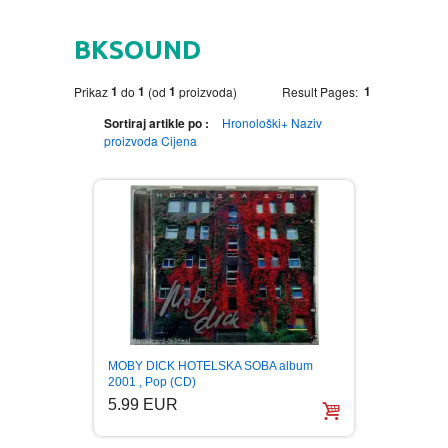
HOME
BKSOUND
DVD
1
1
1
1
Prikaz
do
(od
proizvoda)
Result Pages:
MOVIES DVD
GADGETI
Sortiraj artikle po :
Hronološki+
Naziv
proizvoda
Cijena
MUSIC DVD
MTEL PREPAID SIM CARD
GIFT CODE
SLANJE PAKETA
KNJIGE
AUTOBIOGRAFIJA
MUZIKA
AVANTURISTIČKI
NARODNA
NEGA TELA
MOBY DICK HOTELSKA SOBA album
BIOGRAFIJA
ZABAVNA
BECUTAN
2001 , Pop (CD)
5.99 EUR
BOJANKE
DJECIJA
HRANA I PICE