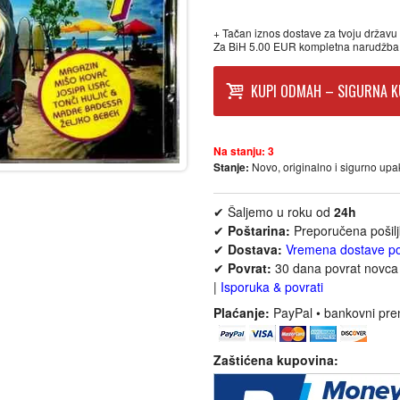
+ Tačan iznos dostave za tvoju državu p
Za BiH 5.00 EUR kompletna narudžba
KUPI ODMAH – SIGURNA K
Na stanju:
3
Stanje:
Novo, originalno i sigurno up
✔ Šaljemo u roku od
24h
✔
Poštarina:
Preporučena pošil
✔
Dostava:
Vremena dostave p
✔
Povrat:
30 dana povrat novca 
|
Isporuka & povrati
Plaćanje:
PayPal • bankovni pre
Zaštićena kupovina: