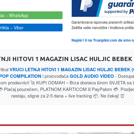
kla
– WhatsApp
Garantovana isporuka plaćenih artikal
tikla
– Viber
Zaštita vaše narudžbe i troškova poš
Napiši i ti na Trustpilot.com da smo 
NJI HITOVI 1 MAGAZIN LISAC HULJIC BEBEK 
tikal
VRUCI LETNJI HITOVI 1 MAGAZIN LISAC HULJIC BEBEK (
POP COMPILATION
i proizvođača
GOLD AUDIO VIDEO
- Dostup
com prodavnici! 🚀 KUPI ODMAH – Brza dostava širom SVJETA sa
💳 Plaćaj pouzećem, PLATNOM KARTICOM ili PayPalom 💳. Posljednj
nestaju, stigne za 2-5 dana + live tracking 📦. Ne čekaj! ⏰