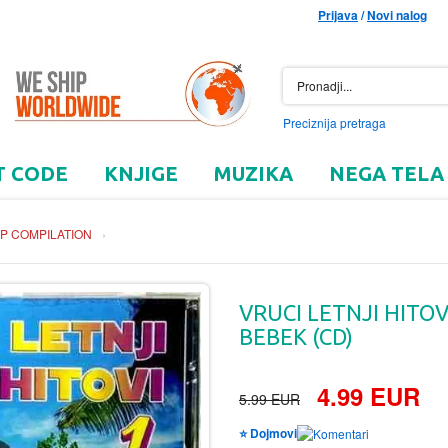
Prijava
/
Novi nalog
Preciznija pretraga
T CODE
KNJIGE
MUZIKA
NEGA TELA
P COMPILATION
›
VRUCI LETNJI HITOV
BEBEK (CD)
4.99 EUR
5.99 EUR
⭐ Dojmovi