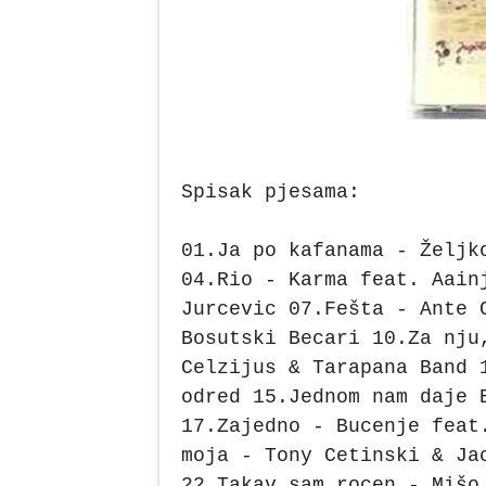
Spisak pjesama:
01.Ja po kafanama - Željk
04.Rio - Karma feat. Aain
Jurcevic 07.Fešta - Ante 
Bosutski Becari 10.Za nju
Celzijus & Tarapana Band 
odred 15.Jednom nam daje 
17.Zajedno - Bucenje feat
moja - Tony Cetinski & Ja
22.Takav sam rocen - Mišo