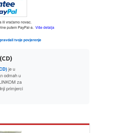
a ili vraćamo novac.
tarine putem PayPal-a.
Više detalja
opravdali tvoje povjerenje
(CD)
CD)
je u
an odmah u
 LINKOM za
i primjerci