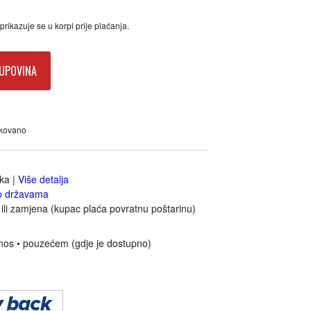
rikazuje se u korpi prije plaćanja.
UPOVINA
akovano
jka
|
Više detalja
o državama
ili zamjena (kupac plaća povratnu poštarinu)
nos • pouzećem (gdje je dostupno)