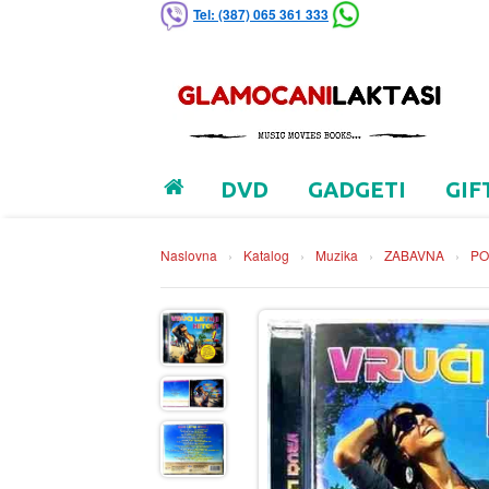
Tel: (387) 065 361 333
DVD
GADGETI
GIF
Naslovna
›
Katalog
›
Muzika
›
ZABAVNA
›
PO