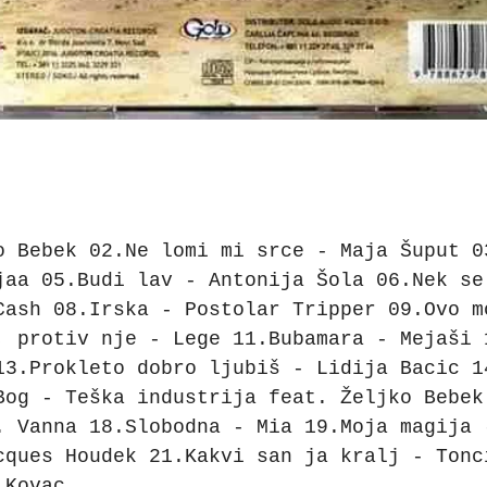
o Bebek 02.Ne lomi mi srce - Maja Šuput 0
jaa 05.Budi lav - Antonija Šola 06.Nek se
Cash 08.Irska - Postolar Tripper 09.Ovo m
, protiv nje - Lege 11.Bubamara - Mejaši 
13.Prokleto dobro ljubiš - Lidija Bacic 1
Bog - Teška industrija feat. Željko Bebek
. Vanna 18.Slobodna - Mia 19.Moja magija 
cques Houdek 21.Kakvi san ja kralj - Tonc
 Kovac