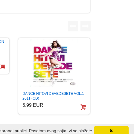
DANCE HITOVI DEVEDESETE VOL.1
2011 (CD)
5.99 EUR
dabranoj publici. Posetom ovog sajta, vi se slažete
✖