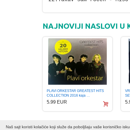
NAJNOVIJI NASLOVI U 
PLAVI ORKESTAR GREATEST HITS
VR
COLLECTION 2016 kaja …
SE
5.99 EUR
5
Naš sajt koristi kolačiće koji služe da poboljšaju vaše korisničko is