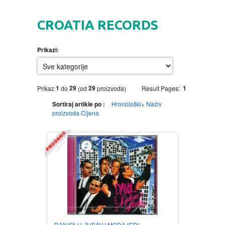
HOME
CROATIA RECORDS
DVD
Prikazi:
MOVIES DVD
GADGETI
MUSIC DVD
MTEL PREPAID SIM CARD
GIFT CODE
1
29
29
1
Prikaz
do
(od
proizvoda)
Result Pages:
Sortiraj artikle po :
Hronološki+
Naziv
SLANJE PAKETA
KNJIGE
proizvoda
Cijena
AUTOBIOGRAFIJA
MUZIKA
AVANTURISTIČKI
NARODNA
NEGA TELA
BIOGRAFIJA
ZABAVNA
BECUTAN
BOJANKE
DJECIJA
HRANA I PICE