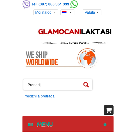
Tel: (387) 065 361 333
Moj nalog
Valuta
Preciznija pretraga
MENU