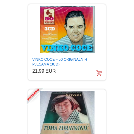
LJUBAVNI
MITOLOGIJA
MUZIKA
VINKO COCE – 50 ORIGINALNIH
NAUČNA FANTASTIKA
PJESAMA (3CD)
21.99 EUR
NAUKA
POEZIJA
POPULARNA PSIHOLOGIJA
PRIČE