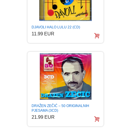
FANTASTIKA
HOROR
DJAVOLI HALO LULU 22 (CD)
11.99 EUR
INTERNET I RAČUNARI
ISTORIJSKI
KLASICI
KNJIGE ZA DECU
KOMEDIJA
DRAŽEN ZEČIĆ – 50 ORIGINALNIH
PJESAMA (3CD)
KRIMINALISTIČKI
21.99 EUR
KUVARI