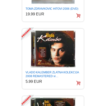
PUBLICISTIKA
TOMA ZDRAVKOVIC HITOVI 2006 (DVD)
19.99 EUR
PUTOPISI
STRIP
TEORIJE ZAVERE
TINEJDŽ
TRILERI
VLADO KALEMBER ZLATNA KOLEKCIJA
2008 REMASTERED vi…
UMETNOST
5.99 EUR