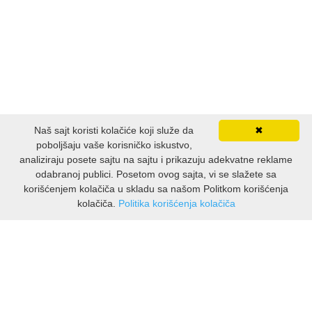
Naš sajt koristi kolačiće koji služe da
✖
poboljšaju vaše korisničko iskustvo,
analiziraju posete sajtu na sajtu i prikazuju adekvatne reklame
odabranoj publici. Posetom ovog sajta, vi se slažete sa
korišćenjem kolačiča u skladu sa našom Politkom korišćenja
kolačiča.
Politika korišćenja kolačiča
INFORMACIJE
O nama
Isporuka & povrati
O privatnosti
Pravila koristenja