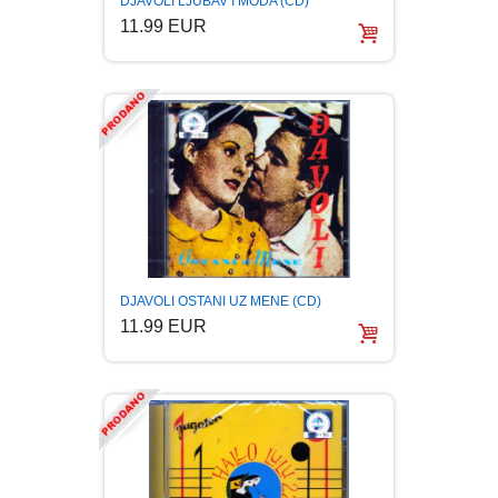
DJAVOLI LJUBAV I MODA (CD)
11.99 EUR
BOJANKE ZA ODRASLE
PAVLODERM
CIKLIT
PAVLOVICA KREMA
DRAMA
100% PRIRODNO
DRUSTVENA IGRA
DUH I TELO
DJAVOLI OSTANI UZ MENE (CD)
11.99 EUR
EDUKATIVNI
EROTSKI
ESEJISTIKA