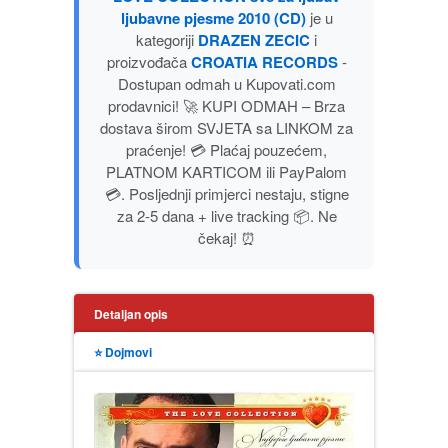
ljubavne pjesme 2010 (CD)
je u
PUBLICISTIKA
kategoriji
DRAZEN ZECIC
i
proizvođača
CROATIA RECORDS
-
PUTOPISI
Dostupan odmah u Kupovati.com
prodavnici! 🚀 KUPI ODMAH – Brza
dostava širom SVJETA sa LINKOM za
STRIP
praćenje! 💳 Plaćaj pouzećem,
PLATNOM KARTICOM ili PayPalom
TEORIJE ZAVERE
💳. Posljednji primjerci nestaju, stigne
za 2-5 dana + live tracking 📦. Ne
TINEJDŽ
čekaj! ⏰
TRILERI
Detaljan opis
UMETNOST
⭐ Dojmovi