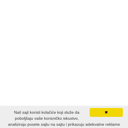
Naš sajt koristi kolačiće koji služe da
✖
poboljšaju vaše korisničko iskustvo,
analiziraju posete sajtu na sajtu i prikazuju adekvatne reklame