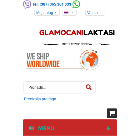
Tel: (387) 065 361 333
Moj nalog
Valuta
Preciznija pretraga
MENU