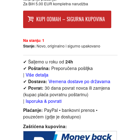
Za BiH 5.00 EUR kompletna narudžba
FANTASTIKA
KUPI ODMAH – SIGURNA KUPOVINA
HOROR
INTERNET I RAČUNARI
Na stanju:
1
Stanje:
Novo, originalno i sigurno upakovano
ISTORIJSKI
✔ Šaljemo u roku od
24h
✔
Poštarina:
Preporučena pošiljka
KLASICI
|
Više detalja
✔
Dostava:
Vremena dostave po državama
✔
Povrat:
30 dana povrat novca ili zamjena
KNJIGE ZA DECU
(kupac plaća povratnu poštarinu)
|
Isporuka & povrati
KOMEDIJA
Plaćanje:
PayPal • bankovni prenos •
pouzećem (gdje je dostupno)
KRIMINALISTIČKI
Zaštićena kupovina:
KUVARI