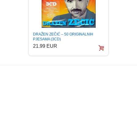
DRAŽEN ZEČIĆ – 50 ORIGINALNIH
DRAZE
PJESAMA (3CD)
6.99 E
21.99 EUR