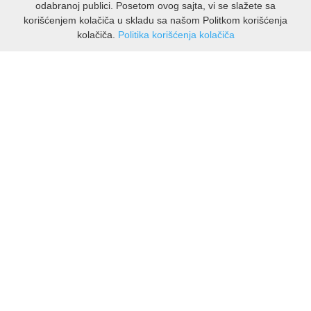
odabranoj publici. Posetom ovog sajta, vi se slažete sa
korišćenjem kolačiča u skladu sa našom Politkom korišćenja
kolačiča.
Politika korišćenja kolačiča
INFORMACIJE
O nama
Isporuka & povrati
O privatnosti
Pravila koristenja
PODRSKA KUPCIMA
Kontakti Viber
Kontakti WhatsApp
Povrati
🔹 NAJNOVIJE U PONUDI – PRIKAŽI SVE