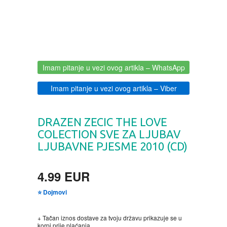
BOJANKE ZA ODRASLE
PAVLODERM
CIKLIT
PAVLOVICA KREMA
Imam pitanje u vezi ovog artikla
– WhatsApp
DRAMA
100% PRIRODNO
Imam pitanje u vezi ovog artikla
– Viber
DRUSTVENA IGRA
DRAZEN ZECIC THE LOVE
DUH I TELO
COLECTION SVE ZA LJUBAV
LJUBAVNE PJESME 2010 (CD)
EDUKATIVNI
4.99 EUR
EROTSKI
⭐ Dojmovi
ESEJISTIKA
+ Tačan iznos dostave za tvoju državu prikazuje se u
korpi prije plaćanja.