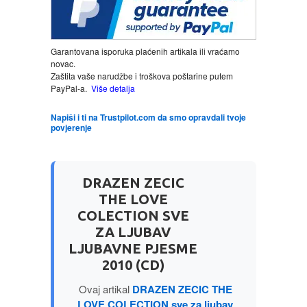
LJUBAVNI
Garantovana isporuka plaćenih artikala ili vraćamo
novac.
MITOLOGIJA
Zaštita vaše narudžbe i troškova poštarine putem
PayPal-a.
Više detalja
MUZIKA
Napiši i ti na Trustpilot.com da smo opravdali tvoje
povjerenje
NAUČNA FANTASTIKA
NAUKA
DRAZEN ZECIC
THE LOVE
POEZIJA
COLECTION SVE
ZA LJUBAV
LJUBAVNE PJESME
POPULARNA PSIHOLOGIJA
2010 (CD)
PRIČE
Ovaj artikal
DRAZEN ZECIC THE
LOVE COLECTION sve za ljubav