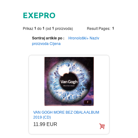
HOME
EXEPRO
DVD
1
1
1
1
Prikaz
do
(od
proizvoda)
Result Pages:
MOVIES DVD
GADGETI
Sortiraj artikle po :
Hronološki+
Naziv
proizvoda
Cijena
MUSIC DVD
MTEL PREPAID SIM CARD
GIFT CODE
SLANJE PAKETA
KNJIGE
AUTOBIOGRAFIJA
MUZIKA
AVANTURISTIČKI
NARODNA
NEGA TELA
VAN GOGH MORE BEZ OBALA ALBUM
BIOGRAFIJA
ZABAVNA
BECUTAN
2019 (CD)
11.99 EUR
BOJANKE
DJECIJA
HRANA I PICE