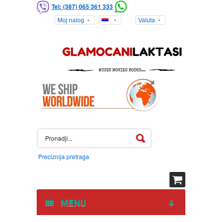
Tel: (387) 065 361 333
Moj nalog
Valuta
Preciznija pretraga
MENU