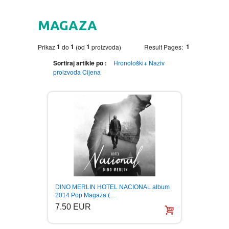
HOME
MAGAZA
DVD
1
1
1
1
Prikaz
do
(od
proizvoda)
Result Pages:
MOVIES DVD
GADGETI
Sortiraj artikle po :
Hronološki+
Naziv
proizvoda
Cijena
MUSIC DVD
MTEL PREPAID SIM CARD
GIFT CODE
SLANJE PAKETA
KNJIGE
AUTOBIOGRAFIJA
MUZIKA
AVANTURISTIČKI
NARODNA
NEGA TELA
DINO MERLIN HOTEL NACIONAL album
BIOGRAFIJA
ZABAVNA
BECUTAN
2014 Pop Magaza (…
7.50 EUR
BOJANKE
DJECIJA
HRANA I PICE