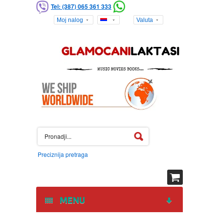
Tel: (387) 065 361 333
Moj nalog
Valuta
Preciznija pretraga
MENU