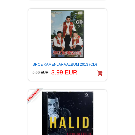
LJUBAVNI
MITOLOGIJA
MUZIKA
NAUČNA FANTASTIKA
SRCE KAMENJARA ALBUM 2013 (CD)
3.99 EUR
5.99 EUR
NAUKA
POEZIJA
POPULARNA PSIHOLOGIJA
PRIČE