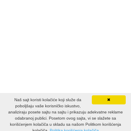
Naš sajt koristi kolačiće koji služe da
✖
poboljšaju vaše korisničko iskustvo,
analiziraju posete sajtu na sajtu i prikazuju adekvatne reklame
odabranoj publici. Posetom ovog sajta, vi se slažete sa
korišćenjem kolačiča u skladu sa našom Politkom korišćenja
kolačiča.
Politika korišćenja kolačiča