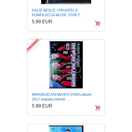
PUBLICISTIKA
HALID BESLIC I PRIJATELJI
KOMPILACIJA MUSIC STAR F…
PUTOPISI
5.99 EUR
STRIP
TEORIJE ZAVERE
TINEJDŽ
TRILERI
MRKONJICANI MAJKA STARA album
UMETNOST
2017 krajiska melodi…
5.99 EUR