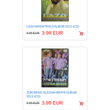
FANTASTIKA
HOROR
LAZO MAGISTRALA ALBUM 2013 (CD)
INTERNET I RAČUNARI
3.99 EUR
5.99 EUR
ISTORIJSKI
KLASICI
KNJIGE ZA DECU
KOMEDIJA
ZOKI BEND GLEDAM BRATE ALBUM
KRIMINALISTIČKI
2013 (CD)
3.99 EUR
5.99 EUR
KUVARI