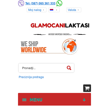
Tel: (387) 065 361 333
Moj nalog
Valuta
Preciznija pretraga
MENU